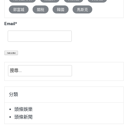
郭富城
關稅
韓國
馬斯克
Email*
搜
尋
關
鍵
分類
字:
頭條娛樂
頭條新聞