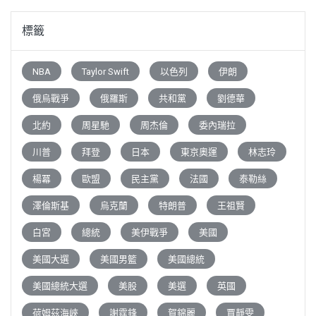
標籤
NBA
Taylor Swift
以色列
伊朗
俄烏戰爭
俄羅斯
共和黨
劉德華
北約
周星馳
周杰倫
委內瑞拉
川普
拜登
日本
東京奧運
林志玲
楊冪
歐盟
民主黨
法國
泰勒絲
澤倫斯基
烏克蘭
特朗普
王祖賢
白宮
總統
美伊戰爭
美國
美國大選
美國男籃
美國總統
美國總統大選
美股
美選
英國
荷姆茲海峽
謝霆鋒
賀錦麗
賈靜雯