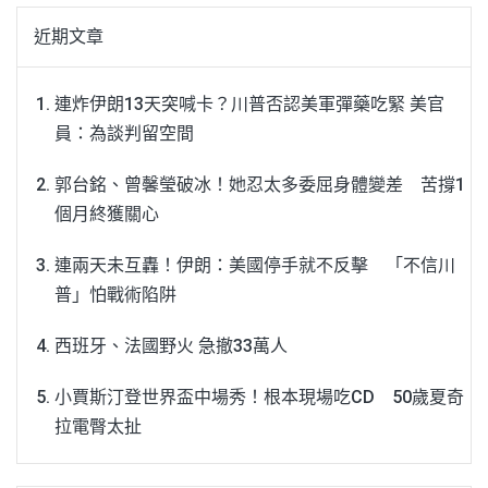
近期文章
連炸伊朗13天突喊卡？川普否認美軍彈藥吃緊 美官
員：為談判留空間
郭台銘、曾馨瑩破冰！她忍太多委屈身體變差 苦撐1
個月終獲關心
連兩天未互轟！伊朗：美國停手就不反擊 「不信川
普」怕戰術陷阱
西班牙、法國野火 急撤33萬人
小賈斯汀登世界盃中場秀！根本現場吃CD 50歲夏奇
拉電臀太扯