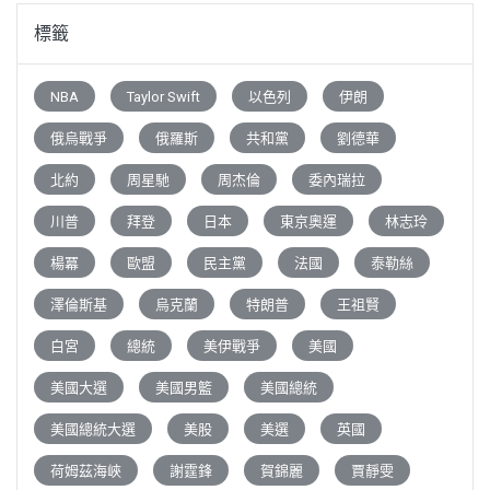
標籤
NBA
Taylor Swift
以色列
伊朗
俄烏戰爭
俄羅斯
共和黨
劉德華
北約
周星馳
周杰倫
委內瑞拉
川普
拜登
日本
東京奧運
林志玲
楊冪
歐盟
民主黨
法國
泰勒絲
澤倫斯基
烏克蘭
特朗普
王祖賢
白宮
總統
美伊戰爭
美國
美國大選
美國男籃
美國總統
美國總統大選
美股
美選
英國
荷姆茲海峽
謝霆鋒
賀錦麗
賈靜雯