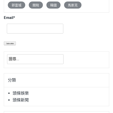
郭富城
關稅
韓國
馬斯克
Email*
搜
尋
關
鍵
分類
字:
頭條娛樂
頭條新聞