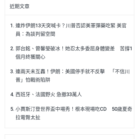
近期文章
連炸伊朗13天突喊卡？川普否認美軍彈藥吃緊 美官
員：為談判留空間
郭台銘、曾馨瑩破冰！她忍太多委屈身體變差 苦撐1
個月終獲關心
連兩天未互轟！伊朗：美國停手就不反擊 「不信川
普」怕戰術陷阱
西班牙、法國野火 急撤33萬人
小賈斯汀登世界盃中場秀！根本現場吃CD 50歲夏奇
拉電臀太扯