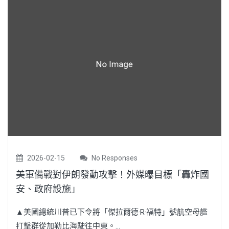
2026-02-15
No Responses
美軍備戰對伊朗發動攻擊！外媒曝目標「轟炸國
安、政府設施」
▲美國總統川普已下令將「傑拉爾德·R·福特」號航空母艦
打擊群從加勒比海駛往中東。...