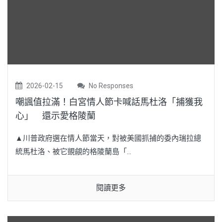
2026-02-15
No Responses
嘲諷值拉滿！白宮情人節卡喊話馬杜洛「捕獲我
心」 還示愛格陵蘭
▲川普政府選在情人節當天，對被美國抓捕的委內瑞拉總
統馬杜洛、被它覬覦的格陵蘭島「...
閱讀更多