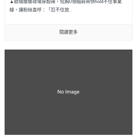
▲歐陽娜娜球場穿超辣，低胸U領細肩帶快hold不住事業
線，讓粉絲直呼：「忍不住放...
閱讀更多