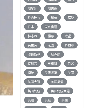
周星馳
周杰倫
委內瑞拉
川普
拜登
日本
東京奧運
林志玲
楊冪
歐盟
民主黨
法國
泰勒絲
澤倫斯基
烏克蘭
特朗普
王祖賢
白宮
總統
美伊戰爭
美國
美國大選
美國男籃
美國總統
美國總統大選
美股
美選
英國