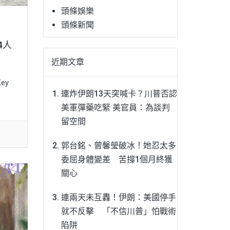
頭條娛樂
頭條新聞
4人
近期文章
ey
連炸伊朗13天突喊卡？川普否認
美軍彈藥吃緊 美官員：為談判
留空間
郭台銘、曾馨瑩破冰！她忍太多
委屈身體變差 苦撐1個月終獲
關心
連兩天未互轟！伊朗：美國停手
就不反擊 「不信川普」怕戰術
陷阱