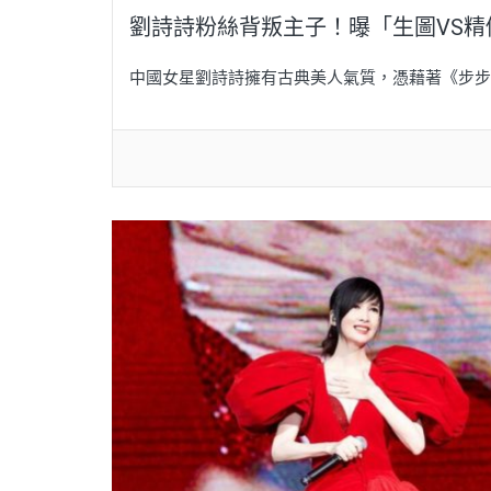
劉詩詩粉絲背叛主子！曝「生圖VS
中國女星劉詩詩擁有古典美人氣質，憑藉著《步步驚