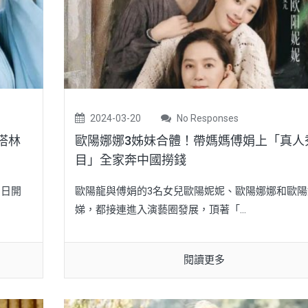
2024-03-20
No Responses
搭林
歐陽娜娜3姊妹合體！帶媽媽傅娟上「真人
目」全家奔中國撈錢
）日開
歐陽龍與傅娟的3名女兒歐陽妮妮、歐陽娜娜和歐陽
娣，都接連進入演藝圈發展，頂著「...
閱讀更多