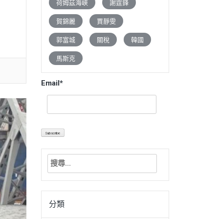
荷姆茲海峽
謝霆鋒
賀錦麗
賈靜雯
郭富城
關稅
韓國
馬斯克
Email*
搜
尋
關
鍵
分類
字: