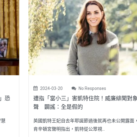
2024-03-20
No Responses
術」恐
遭指「當小三」害凱特住院！威廉緋聞對
聲 闢謠：全是假的
智慧
英國凱特王妃自去年耶誕節過後就再也未公開露面
肯辛頓宮聲明指出，凱特從公眾視...