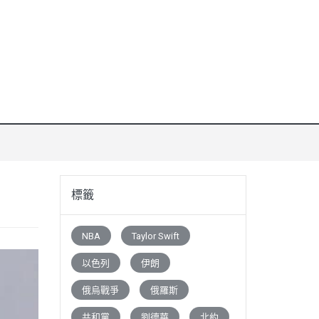
標籤
NBA
Taylor Swift
以色列
伊朗
俄烏戰爭
俄羅斯
共和黨
劉德華
北約