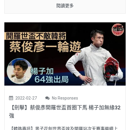
閱讀更多
2022-02-27
No Responses
【劍擊】蔡俊彥開羅世盃首圈下馬 楊子加無緣32
強
【體路專訊】男子花劍世界盃埃及開羅站次天賽事繼續上