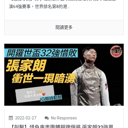
演64強賽事，世界排名第8的港...
閱讀更多
2022-02-27
No Responses
【劍擊】惜負東奧團體銀牌俄將 張家朗32強畢