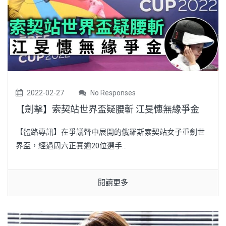
2022-02-27
No Responses
【劍擊】索契站世界盃疑腰斬 江旻憓無緣爭金
【體路專訊】在爭議聲中展開的俄羅斯索契站女子重劍世
界盃，經過周六正賽逾20位選手...
閱讀更多