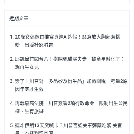
近期文章
20歲女偶像首推寫真遭AI造假！惡意放大胸部惹惱
粉 出版社怒喊告
邱凱偉首闖台八！搭陳珮騏演夫妻 被童星融化了：
想再生女兒
簽了！川普對「多晶矽及衍生品」加徵關稅 考量2原
因年底才生效
再戰最高法院！川普簽署2項行政命令 限制出生公民
權、生育旅遊
連炸伊朗13天突喊卡？川普否認美軍彈藥吃緊 美官
員：為談判留空間