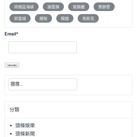
荷姆茲海峽
謝霆鋒
賀錦麗
賈靜雯
郭富城
關稅
韓國
馬斯克
Email*
搜
尋
關
鍵
分類
字:
頭條娛樂
頭條新聞