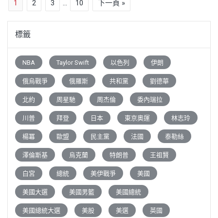
1
2
3
...
10
下一頁 »
標籤
NBA
Taylor Swift
以色列
伊朗
俄烏戰爭
俄羅斯
共和黨
劉德華
北約
周星馳
周杰倫
委內瑞拉
川普
拜登
日本
東京奧運
林志玲
楊冪
歐盟
民主黨
法國
泰勒絲
澤倫斯基
烏克蘭
特朗普
王祖賢
白宮
總統
美伊戰爭
美國
美國大選
美國男籃
美國總統
美國總統大選
美股
美選
英國