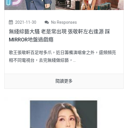
2021-11-30
No Responses
無綫綜藝大騷 老是常出現 張敬軒左右逢源 踩
MIRROR地盤過戲癮
歌王張敬軒百足咁多爪，近日籌備演唱會之外，還頻頻亮
相不同電視台，去完無綫做綜藝，...
閱讀更多