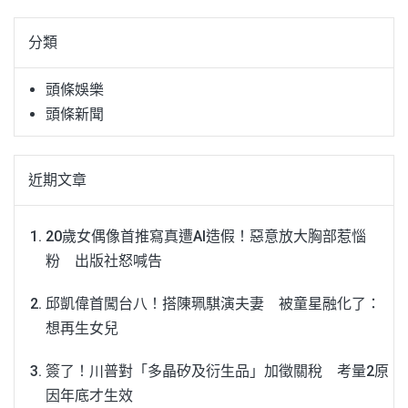
關
鍵
分類
字:
頭條娛樂
頭條新聞
近期文章
20歲女偶像首推寫真遭AI造假！惡意放大胸部惹惱
粉 出版社怒喊告
邱凱偉首闖台八！搭陳珮騏演夫妻 被童星融化了：
想再生女兒
簽了！川普對「多晶矽及衍生品」加徵關稅 考量2原
因年底才生效