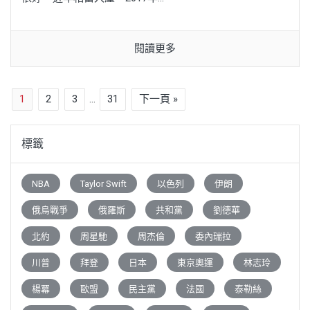
閱讀更多
1
2
3
...
31
下一頁 »
標籤
NBA
Taylor Swift
以色列
伊朗
俄烏戰爭
俄羅斯
共和黨
劉德華
北約
周星馳
周杰倫
委內瑞拉
川普
拜登
日本
東京奧運
林志玲
楊冪
歐盟
民主黨
法國
泰勒絲