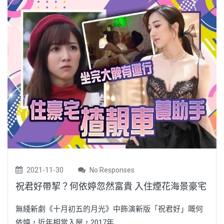
2021-11-30
No Responses
祝君好帶挈？何依婷忽然富貴 入住煙花海景豪宅
無綫新劇《十月初五的月光》中飾演新版「祝君好」嘅何
依婷，近年相當入屋，2017年...