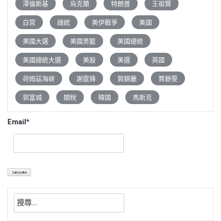
澤倫斯基
烏克蘭
特朗普
王祖賢
白宮
總統
美伊戰爭
美國
美國大選
美國男籃
美國總統
美國總統大選
美股
美選
英國
荷姆茲海峽
謝霆鋒
賀錦麗
賈靜雯
郭富城
關稅
韓國
馬斯克
Email*
搜
尋