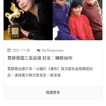
2021-11-30
No Responses
賈靜雯國三長這樣 好友：轉眼30年
賈靜雯出道31年，以國片《瀑布》首次提名金馬獎就封
后，演技實力再次受肯定，資深演...
閱讀更多