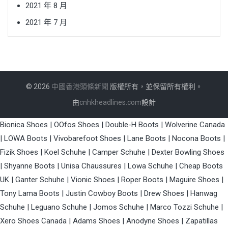
2021 年 8 月
2021 年 7 月
© 2026
中國香港頭條新聞
版權所有，並保留所有權利。
由
cnhkheadlines.com
設計
Bionica Shoes
|
OOfos Shoes
|
Double-H Boots
|
Wolverine Canada
|
LOWA Boots
|
Vivobarefoot Shoes
|
Lane Boots
|
Nocona Boots
|
Fizik Shoes
|
Koel Schuhe
|
Camper Schuhe
|
Dexter Bowling Shoes
|
Shyanne Boots
|
Unisa Chaussures
|
Lowa Schuhe
|
Cheap Boots
UK
|
Ganter Schuhe
|
Vionic Shoes
|
Roper Boots
|
Maguire Shoes
|
Tony Lama Boots
|
Justin Cowboy Boots
|
Drew Shoes
|
Hanwag
Schuhe
|
Leguano Schuhe
|
Jomos Schuhe
|
Marco Tozzi Schuhe
|
Xero Shoes Canada
|
Adams Shoes
|
Anodyne Shoes
|
Zapatillas