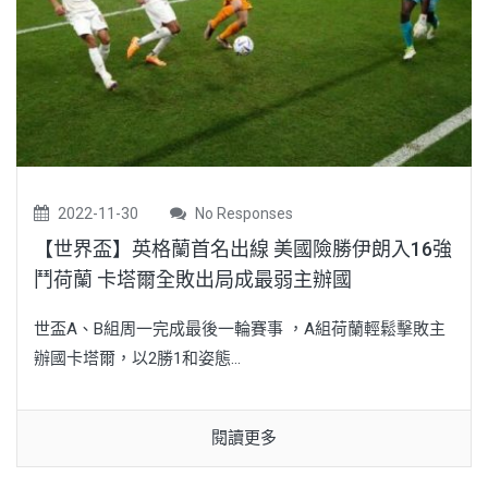
2022-11-30
No Responses
【世界盃】英格蘭首名出線 美國險勝伊朗入16強
鬥荷蘭 卡塔爾全敗出局成最弱主辦國
世盃A、B組周一完成最後一輪賽事 ，A組荷蘭輕鬆擊敗主
辦國卡塔爾，以2勝1和姿態...
閱讀更多