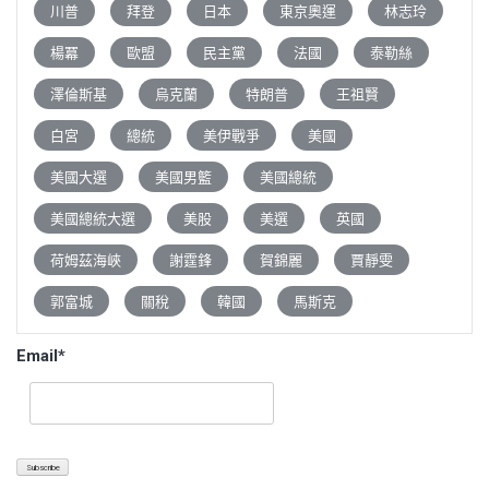
川普
拜登
日本
東京奧運
林志玲
楊冪
歐盟
民主黨
法國
泰勒絲
澤倫斯基
烏克蘭
特朗普
王祖賢
白宮
總統
美伊戰爭
美國
美國大選
美國男籃
美國總統
美國總統大選
美股
美選
英國
荷姆茲海峽
謝霆鋒
賀錦麗
賈靜雯
郭富城
關稅
韓國
馬斯克
Email*