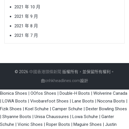
2021 年 10 月
2021 年 9 月
2021 年 8 月
2021 年 7 月
© 2026
中國香港頭條新聞
版權所有，並保留所有權利。
由
cnhkheadlines.com
設計
Bionica Shoes
|
OOfos Shoes
|
Double-H Boots
|
Wolverine Canada
|
LOWA Boots
|
Vivobarefoot Shoes
|
Lane Boots
|
Nocona Boots
|
Fizik Shoes
|
Koel Schuhe
|
Camper Schuhe
|
Dexter Bowling Shoes
|
Shyanne Boots
|
Unisa Chaussures
|
Lowa Schuhe
|
Ganter
Schuhe
|
Vionic Shoes
|
Roper Boots
|
Maguire Shoes
|
Justin