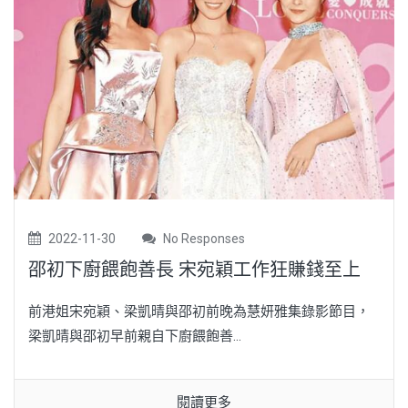
2022-11-30
No Responses
邵初下廚餵飽善長 宋宛穎工作狂賺錢至上
前港姐宋宛穎、梁凱晴與邵初前晚為慧妍雅集錄影節目，
梁凱晴與邵初早前親自下廚餵飽善...
閱讀更多