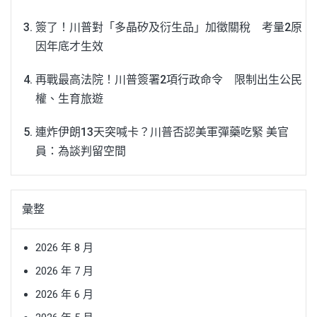
簽了！川普對「多晶矽及衍生品」加徵關稅 考量2原
因年底才生效
再戰最高法院！川普簽署2項行政命令 限制出生公民
權、生育旅遊
連炸伊朗13天突喊卡？川普否認美軍彈藥吃緊 美官
員：為談判留空間
彙整
2026 年 8 月
2026 年 7 月
2026 年 6 月