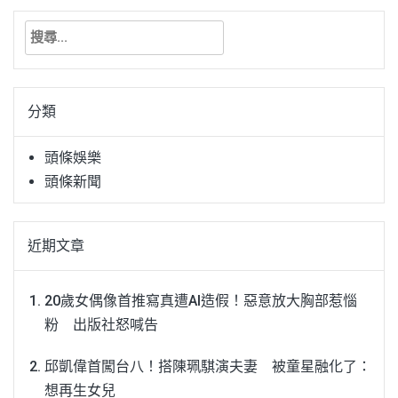
搜
尋
關
鍵
分類
字:
頭條娛樂
頭條新聞
近期文章
20歲女偶像首推寫真遭AI造假！惡意放大胸部惹惱
粉 出版社怒喊告
邱凱偉首闖台八！搭陳珮騏演夫妻 被童星融化了：
想再生女兒