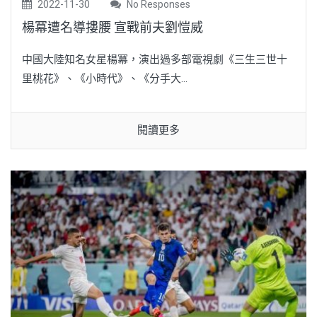
2022-11-30
No Responses
楊冪遭名導摟腰 宣戰前夫劉愷威
中國大陸知名女星楊冪，演出過多部電視劇《三生三世十
里桃花》、《小時代》、《分手大...
閱讀更多