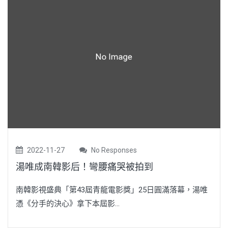
2022-11-27
No Responses
湯唯成南韓影后！彎腰痛哭被拍到
南韓影視盛典「第43屆青龍電影獎」25日圓滿落幕，湯唯
憑《分手的決心》拿下本屆影...