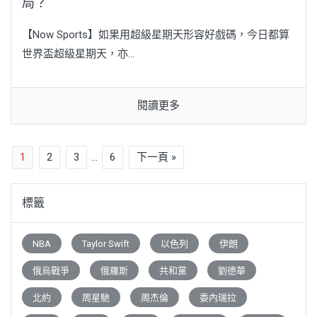
局？
【Now Sports】如果用超級星期天形容好戲碼，今日都算
世界盃超級星期天，亦...
閱讀更多
1
2
3
...
6
下一頁 »
標籤
NBA
Taylor Swift
以色列
伊朗
俄烏戰爭
俄羅斯
共和黨
劉德華
北約
周星馳
周杰倫
委內瑞拉