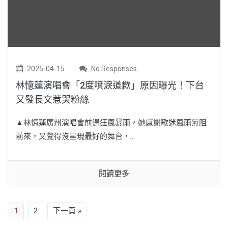
2025-04-15
No Responses
林憶蓮演唱會「2度噴淚道歉」原因曝光！下台
又發長文惹哭粉絲
▲林憶蓮廣州演唱會前遇狂風暴雨，她感謝歌迷風雨無阻
前來，又覺得沒呈現最好的舞台，...
閱讀更多
1
2
下一頁 »