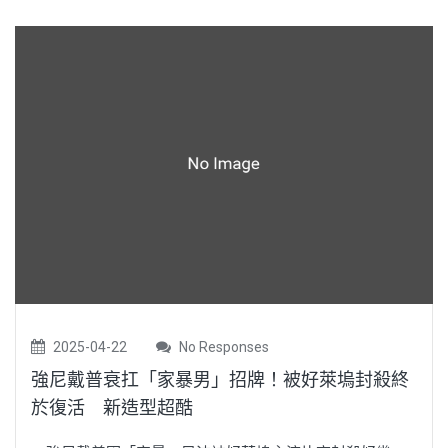
2025-04-22
No Responses
強尼戴普衰扛「家暴男」招牌！被好萊塢封殺終
於復活 新造型超酷