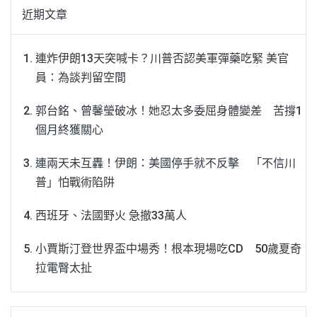
近期文章
連炸伊朗13天突喊卡？川普否認美軍彈藥吃緊 美官
員：為談判留空間
郭台銘、曾馨瑩破冰！她忍太多委屈身體變差 苦撐1
個月終獲關心
連兩天未互轟！伊朗：美國停手就不反擊 「不信川
普」怕戰術陷阱
西班牙、法國野火 急撤33萬人
小賈斯汀登世界盃中場秀！根本現場吃CD 50歲夏奇
拉電臀太扯