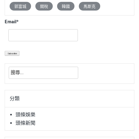
郭富城
關稅
韓國
馬斯克
Email*
搜
尋
關
鍵
分類
字:
頭條娛樂
頭條新聞