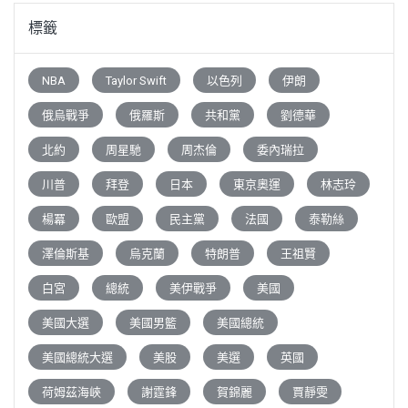
標籤
NBA
Taylor Swift
以色列
伊朗
俄烏戰爭
俄羅斯
共和黨
劉德華
北約
周星馳
周杰倫
委內瑞拉
川普
拜登
日本
東京奧運
林志玲
楊冪
歐盟
民主黨
法國
泰勒絲
澤倫斯基
烏克蘭
特朗普
王祖賢
白宮
總統
美伊戰爭
美國
美國大選
美國男籃
美國總統
美國總統大選
美股
美選
英國
荷姆茲海峽
謝霆鋒
賀錦麗
賈靜雯