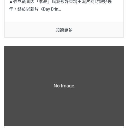
▲強尼戴普因「家暴」風波被好萊塢主流片商封殺好幾
年，終於以新片《Day Drin...
閱讀更多