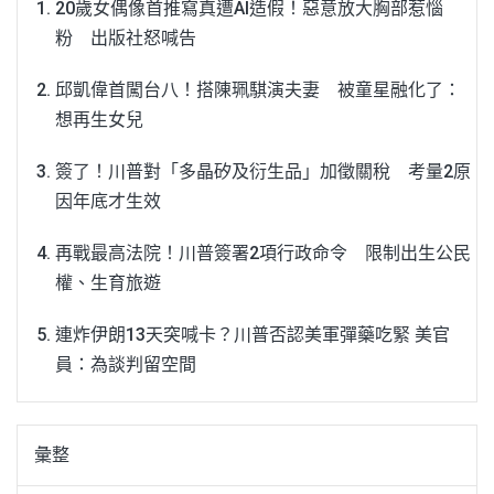
20歲女偶像首推寫真遭AI造假！惡意放大胸部惹惱
粉 出版社怒喊告
邱凱偉首闖台八！搭陳珮騏演夫妻 被童星融化了：
想再生女兒
簽了！川普對「多晶矽及衍生品」加徵關稅 考量2原
因年底才生效
再戰最高法院！川普簽署2項行政命令 限制出生公民
權、生育旅遊
連炸伊朗13天突喊卡？川普否認美軍彈藥吃緊 美官
員：為談判留空間
彙整