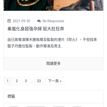
2021-09-30
No Responses
秦嵐化身超強孕婦 挺大肚狂奔
由已故導演陳木勝執導及監製的港片《怒火》，不但找來
甄子丹擔任監製、動作導演及男主...
閱讀更多
1
2
3
...
23
下一頁 »
標籤