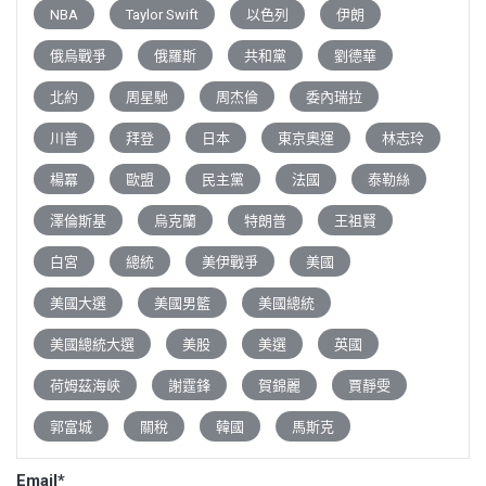
NBA
Taylor Swift
以色列
伊朗
俄烏戰爭
俄羅斯
共和黨
劉德華
北約
周星馳
周杰倫
委內瑞拉
川普
拜登
日本
東京奧運
林志玲
楊冪
歐盟
民主黨
法國
泰勒絲
澤倫斯基
烏克蘭
特朗普
王祖賢
白宮
總統
美伊戰爭
美國
美國大選
美國男籃
美國總統
美國總統大選
美股
美選
英國
荷姆茲海峽
謝霆鋒
賀錦麗
賈靜雯
郭富城
關稅
韓國
馬斯克
Email*