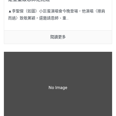
▲李聖傑（如圖）小巨蛋演唱會今晚登場，他演唱〈擦肩
而過〉致敬屠穎，還邀請恩師、重...
閱讀更多