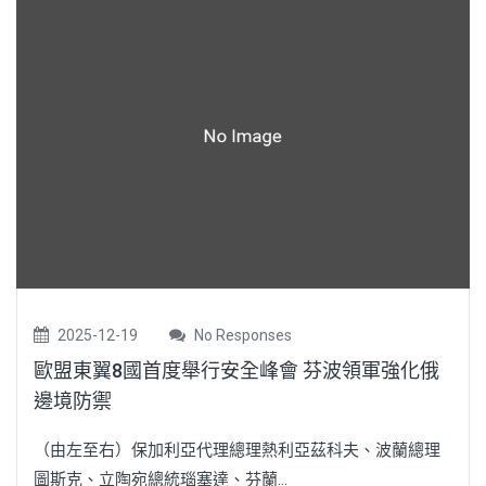
2025-12-19
No Responses
歐盟東翼8國首度舉行安全峰會 芬波領軍強化俄
邊境防禦
（由左至右）保加利亞代理總理熱利亞茲科夫、波蘭總理
圖斯克、立陶宛總統瑙塞達、芬蘭...