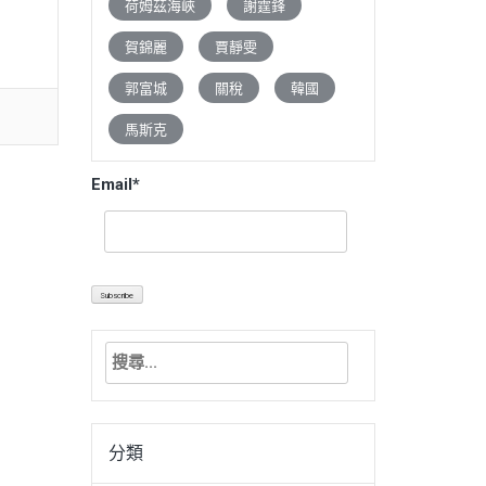
荷姆茲海峽
謝霆鋒
賀錦麗
賈靜雯
郭富城
關稅
韓國
馬斯克
Email*
搜
尋
關
鍵
分類
字: