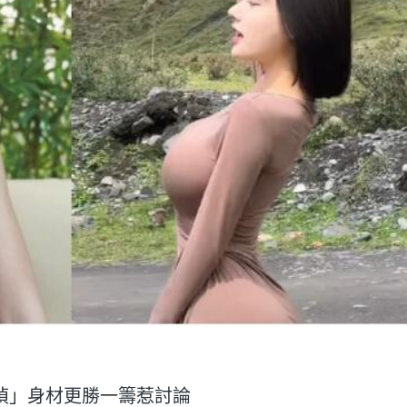
禎」身材更勝一籌惹討論