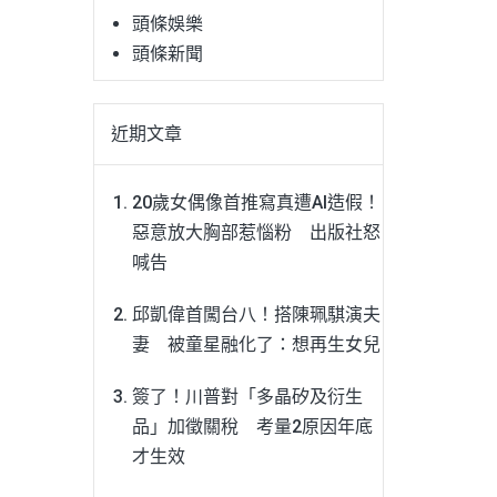
頭條娛樂
頭條新聞
近期文章
20歲女偶像首推寫真遭AI造假！
惡意放大胸部惹惱粉 出版社怒
喊告
邱凱偉首闖台八！搭陳珮騏演夫
妻 被童星融化了：想再生女兒
簽了！川普對「多晶矽及衍生
品」加徵關稅 考量2原因年底
才生效