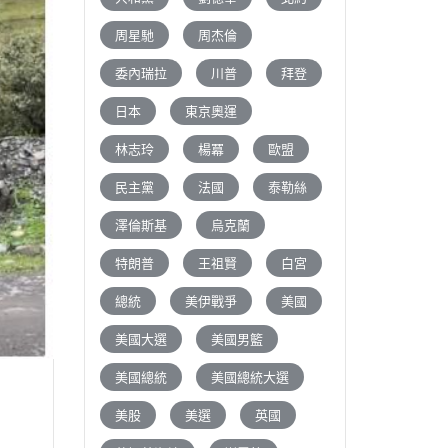
周星馳
周杰倫
委內瑞拉
川普
拜登
日本
東京奧運
林志玲
楊冪
歐盟
民主黨
法國
泰勒絲
澤倫斯基
烏克蘭
特朗普
王祖賢
白宮
總統
美伊戰爭
美國
美國大選
美國男籃
美國總統
美國總統大選
美股
美選
英國