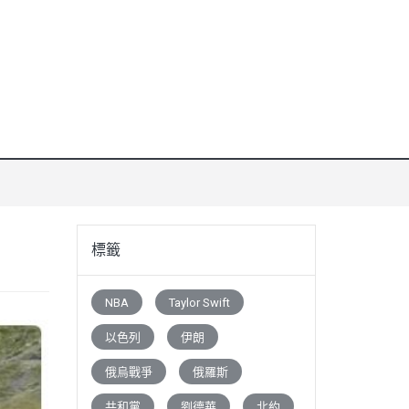
標籤
NBA
Taylor Swift
以色列
伊朗
俄烏戰爭
俄羅斯
共和黨
劉德華
北約