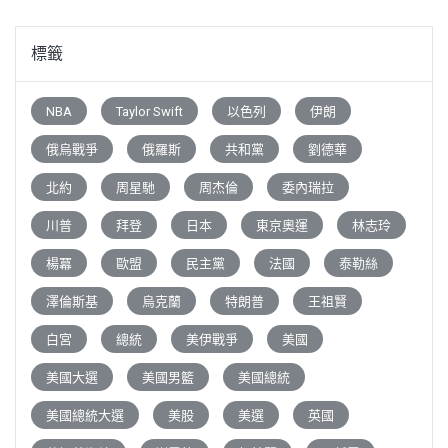
標籤
NBA
Taylor Swift
以色列
伊朗
俄烏戰爭
俄羅斯
共和黨
劉德華
北約
周星馳
周杰倫
委內瑞拉
川普
拜登
日本
東京奧運
林志玲
楊冪
歐盟
民主黨
法國
泰勒絲
澤倫斯基
烏克蘭
特朗普
王祖賢
白宮
總統
美伊戰爭
美國
美國大選
美國男籃
美國總統
美國總統大選
美股
美選
英國