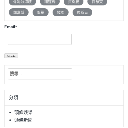
荷姆茲海峽
謝霆鋒
賀錦麗
賈靜雯
郭富城
關稅
韓國
馬斯克
Email*
搜
尋
關
鍵
分類
字:
頭條娛樂
頭條新聞