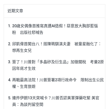
近期文章
20歲女偶像首推寫真遭AI造假！惡意放大胸部惹惱
粉 出版社怒喊告
邱凱偉首闖台八！搭陳珮騏演夫妻 被童星融化了：
想再生女兒
簽了！川普對「多晶矽及衍生品」加徵關稅 考量2原
因年底才生效
再戰最高法院！川普簽署2項行政命令 限制出生公民
權、生育旅遊
連炸伊朗13天突喊卡？川普否認美軍彈藥吃緊 美官
員：為談判留空間