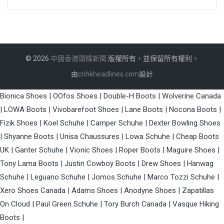
© 2026
中國香港頭條新聞
版權所有，並保留所有權利。
由
cnhkheadlines.com
設計
Bionica Shoes
|
OOfos Shoes
|
Double-H Boots
|
Wolverine Canada
|
LOWA Boots
|
Vivobarefoot Shoes
|
Lane Boots
|
Nocona Boots
|
Fizik Shoes
|
Koel Schuhe
|
Camper Schuhe
|
Dexter Bowling Shoes
|
Shyanne Boots
|
Unisa Chaussures
|
Lowa Schuhe
|
Cheap Boots
UK
|
Ganter Schuhe
|
Vionic Shoes
|
Roper Boots
|
Maguire Shoes
|
Tony Lama Boots
|
Justin Cowboy Boots
|
Drew Shoes
|
Hanwag
Schuhe
|
Leguano Schuhe
|
Jomos Schuhe
|
Marco Tozzi Schuhe
|
Xero Shoes Canada
|
Adams Shoes
|
Anodyne Shoes
|
Zapatillas
On Cloud
|
Paul Green Schuhe
|
Tory Burch Canada
|
Vasque Hiking
Boots
|