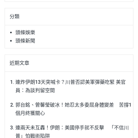
關
鍵
分類
字:
頭條娛樂
頭條新聞
近期文章
連炸伊朗13天突喊卡？川普否認美軍彈藥吃緊 美官
員：為談判留空間
郭台銘、曾馨瑩破冰！她忍太多委屈身體變差 苦撐1
個月終獲關心
連兩天未互轟！伊朗：美國停手就不反擊 「不信川
普」怕戰術陷阱