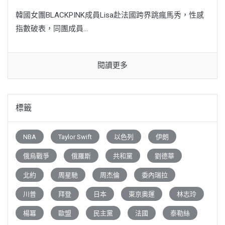
韓國女團BLACKPINK成員Lisa赴法國跨界跳瘋馬秀，性感
指數破表，同團成員...
閱讀更多
標籤
NBA
Taylor Swift
以色列
伊朗
俄烏戰爭
俄羅斯
共和黨
劉德華
北約
周星馳
周杰倫
委內瑞拉
川普
拜登
日本
東京奧運
林志玲
楊冪
歐盟
民主黨
法國
泰勒絲