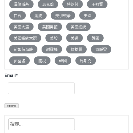
澤倫斯基
烏克蘭
特朗普
王祖賢
白宮
總統
美伊戰爭
美國
美國大選
美國男籃
美國總統
美國總統大選
美股
美選
英國
荷姆茲海峽
謝霆鋒
賀錦麗
賈靜雯
郭富城
關稅
韓國
馬斯克
Email*
搜
尋