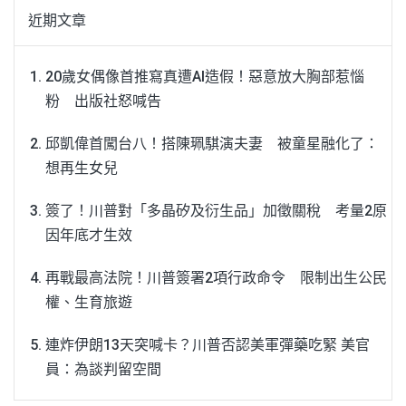
近期文章
20歲女偶像首推寫真遭AI造假！惡意放大胸部惹惱
粉 出版社怒喊告
邱凱偉首闖台八！搭陳珮騏演夫妻 被童星融化了：
想再生女兒
簽了！川普對「多晶矽及衍生品」加徵關稅 考量2原
因年底才生效
再戰最高法院！川普簽署2項行政命令 限制出生公民
權、生育旅遊
連炸伊朗13天突喊卡？川普否認美軍彈藥吃緊 美官
員：為談判留空間