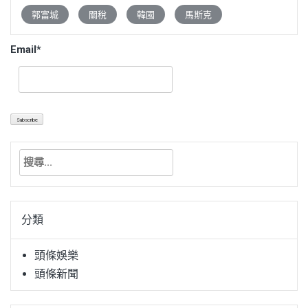
郭富城
關稅
韓國
馬斯克
Email*
搜
尋
關
鍵
分類
字:
頭條娛樂
頭條新聞