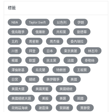
標籤
NBA
Taylor Swift
以色列
伊朗
俄烏戰爭
俄羅斯
共和黨
劉德華
北約
周星馳
周杰倫
委內瑞拉
川普
拜登
日本
東京奧運
林志玲
楊冪
歐盟
民主黨
法國
泰勒絲
澤倫斯基
烏克蘭
特朗普
王祖賢
白宮
總統
美伊戰爭
美國
美國大選
美國男籃
美國總統
美國總統大選
美股
美選
英國
荷姆茲海峽
謝霆鋒
賀錦麗
賈靜雯