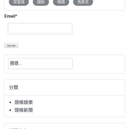
郭富城
關稅
韓國
馬斯克
Email*
搜
尋
關
鍵
分類
字:
頭條娛樂
頭條新聞