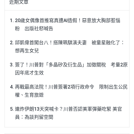
近期文章
20歲女偶像首推寫真遭AI造假！惡意放大胸部惹惱
粉 出版社怒喊告
邱凱偉首闖台八！搭陳珮騏演夫妻 被童星融化了：
想再生女兒
簽了！川普對「多晶矽及衍生品」加徵關稅 考量2原
因年底才生效
再戰最高法院！川普簽署2項行政命令 限制出生公民
權、生育旅遊
連炸伊朗13天突喊卡？川普否認美軍彈藥吃緊 美官
員：為談判留空間