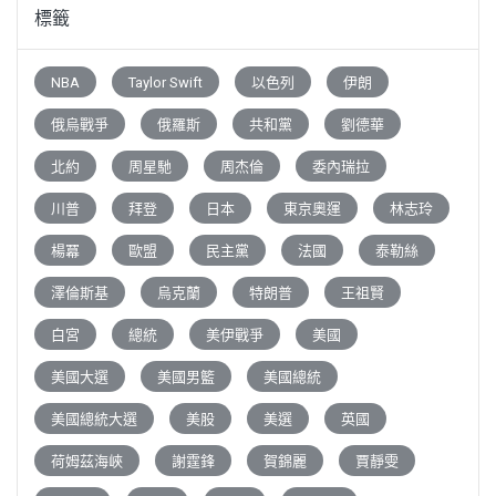
標籤
NBA
Taylor Swift
以色列
伊朗
俄烏戰爭
俄羅斯
共和黨
劉德華
北約
周星馳
周杰倫
委內瑞拉
川普
拜登
日本
東京奧運
林志玲
楊冪
歐盟
民主黨
法國
泰勒絲
澤倫斯基
烏克蘭
特朗普
王祖賢
白宮
總統
美伊戰爭
美國
美國大選
美國男籃
美國總統
美國總統大選
美股
美選
英國
荷姆茲海峽
謝霆鋒
賀錦麗
賈靜雯