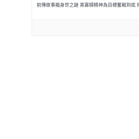
前傳故事揭身世之謎 黑寡婦精神為目標奮戰到底 相