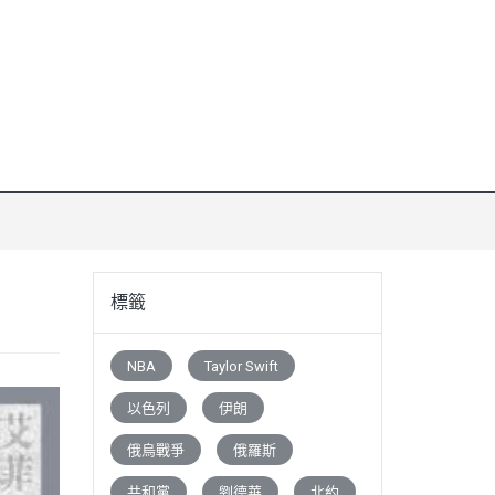
標籤
NBA
Taylor Swift
以色列
伊朗
俄烏戰爭
俄羅斯
共和黨
劉德華
北約