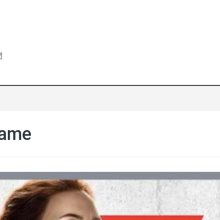
聞
game