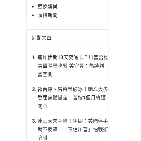
頭條娛樂
頭條新聞
近期文章
連炸伊朗13天突喊卡？川普否認
美軍彈藥吃緊 美官員：為談判
留空間
郭台銘、曾馨瑩破冰！她忍太多
委屈身體變差 苦撐1個月終獲
關心
連兩天未互轟！伊朗：美國停手
就不反擊 「不信川普」怕戰術
陷阱