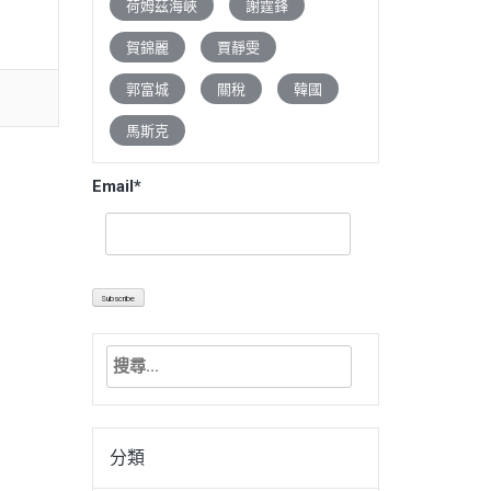
荷姆茲海峽
謝霆鋒
賀錦麗
賈靜雯
郭富城
關稅
韓國
馬斯克
Email*
搜
尋
關
鍵
分類
字: