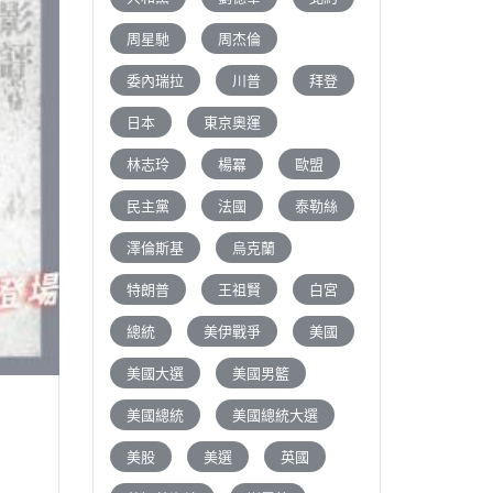
周星馳
周杰倫
委內瑞拉
川普
拜登
日本
東京奧運
林志玲
楊冪
歐盟
民主黨
法國
泰勒絲
澤倫斯基
烏克蘭
特朗普
王祖賢
白宮
總統
美伊戰爭
美國
美國大選
美國男籃
美國總統
美國總統大選
美股
美選
英國