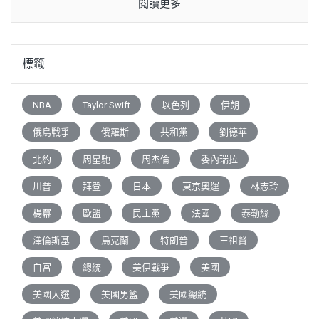
閱讀更多
標籤
NBA
Taylor Swift
以色列
伊朗
俄烏戰爭
俄羅斯
共和黨
劉德華
北約
周星馳
周杰倫
委內瑞拉
川普
拜登
日本
東京奧運
林志玲
楊冪
歐盟
民主黨
法國
泰勒絲
澤倫斯基
烏克蘭
特朗普
王祖賢
白宮
總統
美伊戰爭
美國
美國大選
美國男籃
美國總統