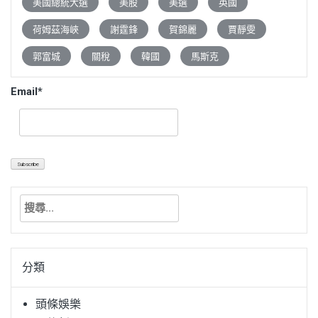
美國總統大選
美股
美選
英國
荷姆茲海峽
謝霆鋒
賀錦麗
賈靜雯
郭富城
關稅
韓國
馬斯克
Email*
搜
尋
關
鍵
分類
字:
頭條娛樂