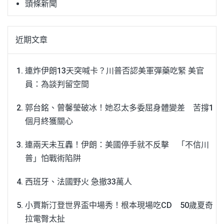
頭條新聞
近期文章
連炸伊朗13天突喊卡？川普否認美軍彈藥吃緊 美官
員：為談判留空間
郭台銘、曾馨瑩破冰！她忍太多委屈身體變差 苦撐1
個月終獲關心
連兩天未互轟！伊朗：美國停手就不反擊 「不信川
普」怕戰術陷阱
西班牙、法國野火 急撤33萬人
小賈斯汀登世界盃中場秀！根本現場吃CD 50歲夏奇
拉電臀太扯