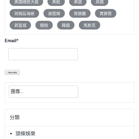
美國總統大選
美股
美選
英國
荷姆茲海峽
謝霆鋒
賀錦麗
賈靜雯
郭富城
關稅
韓國
馬斯克
Email*
搜
尋
關
鍵
分類
字:
頭條娛樂