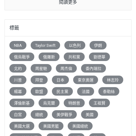
閱讀更多
標籤
NBA
Taylor Swift
以色列
伊朗
俄烏戰爭
俄羅斯
共和黨
劉德華
北約
周星馳
周杰倫
委內瑞拉
川普
拜登
日本
東京奧運
林志玲
楊冪
歐盟
民主黨
法國
泰勒絲
澤倫斯基
烏克蘭
特朗普
王祖賢
白宮
總統
美伊戰爭
美國
美國大選
美國男籃
美國總統