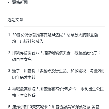
頭條新聞
近期文章
20歲女偶像首推寫真遭AI造假！惡意放大胸部惹惱
粉 出版社怒喊告
邱凱偉首闖台八！搭陳珮騏演夫妻 被童星融化了：
想再生女兒
簽了！川普對「多晶矽及衍生品」加徵關稅 考量2原
因年底才生效
再戰最高法院！川普簽署2項行政命令 限制出生公民
權、生育旅遊
連炸伊朗13天突喊卡？川普否認美軍彈藥吃緊 美官