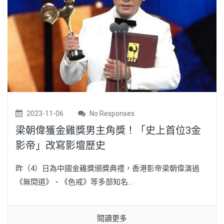
2023-11-06
No Responses
梁朝偉獲金雞獎男主角獎！「史上首位3金
影帝」改寫影壇歷史
昨（4）日為中國金雞獎頒獎典禮，香港影帝梁朝偉演過
《無間道》、《色戒》等多部知名...
閱讀更多