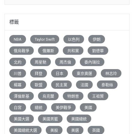
標籤
NBA
Taylor Swift
以色列
伊朗
俄烏戰爭
俄羅斯
共和黨
劉德華
北約
周星馳
周杰倫
委內瑞拉
川普
拜登
日本
東京奧運
林志玲
楊冪
歐盟
民主黨
法國
泰勒絲
澤倫斯基
烏克蘭
特朗普
王祖賢
白宮
總統
美伊戰爭
美國
美國大選
美國男籃
美國總統
美國總統大選
美股
美選
英國