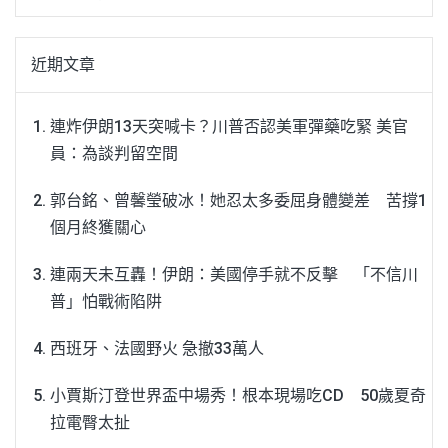
近期文章
連炸伊朗13天突喊卡？川普否認美軍彈藥吃緊 美官
員：為談判留空間
郭台銘、曾馨瑩破冰！她忍太多委屈身體變差 苦撐1
個月終獲關心
連兩天未互轟！伊朗：美國停手就不反擊 「不信川
普」怕戰術陷阱
西班牙、法國野火 急撤33萬人
小賈斯汀登世界盃中場秀！根本現場吃CD 50歲夏奇
拉電臀太扯