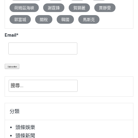
荷姆茲海峽
謝霆鋒
賀錦麗
賈靜雯
郭富城
關稅
韓國
馬斯克
Email*
搜
尋
關
鍵
分類
字:
頭條娛樂
頭條新聞