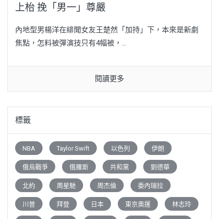
上枱 挽「男一」尊嚴
內地型男楊洋在緋聞女友王楚然「加持」下，本來是新劇
焦點，怎料被彈演技只有4幅被，...
閱讀更多
標籤
NBA
Taylor Swift
以色列
伊朗
俄烏戰爭
俄羅斯
共和黨
劉德華
北約
周星馳
周杰倫
委內瑞拉
川普
拜登
日本
東京奧運
林志玲