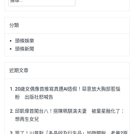
尋
關
鍵
分類
字:
頭條娛樂
頭條新聞
近期文章
20歲女偶像首推寫真遭AI造假！惡意放大胸部惹惱
粉 出版社怒喊告
邱凱偉首闖台八！搭陳珮騏演夫妻 被童星融化了：
想再生女兒
簽了！川普對「多晶矽及衍生品」加徵關稅 考量2原