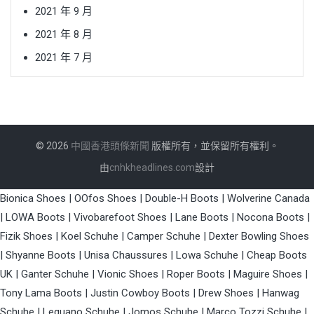
2021 年 9 月
2021 年 8 月
2021 年 7 月
© 2026
中國香港頭條新聞
版權所有，並保留所有權利。
由
cnhkheadlines.com
設計
Bionica Shoes
|
OOfos Shoes
|
Double-H Boots
|
Wolverine Canada
|
LOWA Boots
|
Vivobarefoot Shoes
|
Lane Boots
|
Nocona Boots
|
Fizik Shoes
|
Koel Schuhe
|
Camper Schuhe
|
Dexter Bowling Shoes
|
Shyanne Boots
|
Unisa Chaussures
|
Lowa Schuhe
|
Cheap Boots
UK
|
Ganter Schuhe
|
Vionic Shoes
|
Roper Boots
|
Maguire Shoes
|
Tony Lama Boots
|
Justin Cowboy Boots
|
Drew Shoes
|
Hanwag
Schuhe
|
Leguano Schuhe
|
Jomos Schuhe
|
Marco Tozzi Schuhe
|