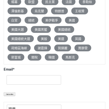
楊冪
歐盟
民主黨
法國
泰勒絲
澤倫斯基
烏克蘭
特朗普
王祖賢
白宮
總統
美伊戰爭
美國
美國大選
美國男籃
美國總統
美國總統大選
美股
美選
英國
荷姆茲海峽
謝霆鋒
賀錦麗
賈靜雯
郭富城
關稅
韓國
馬斯克
Email*
搜