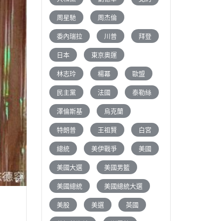
周星馳
周杰倫
委內瑞拉
川普
拜登
日本
東京奧運
林志玲
楊冪
歐盟
民主黨
法國
泰勒絲
澤倫斯基
烏克蘭
特朗普
王祖賢
白宮
總統
美伊戰爭
美國
美國大選
美國男籃
美國總統
美國總統大選
美股
美選
英國