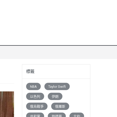
標籤
NBA
Taylor Swift
以色列
伊朗
俄烏戰爭
俄羅斯
共和黨
劉德華
北約