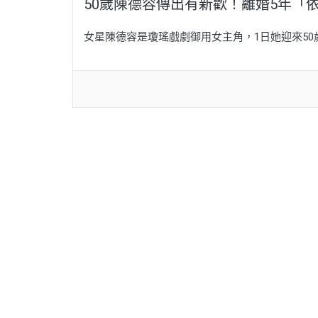
50歲陳德容傳出有新歡！離婚5年「
女星陳德容是瓊瑤戲劇御用女主角，1日她迎來50歲生