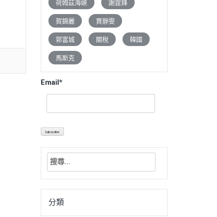
荷姆茲海峽
謝霆鋒
賀錦麗
賈靜雯
郭富城
關稅
韓國
馬斯克
Email*
搜
尋
關
鍵
分類
字: