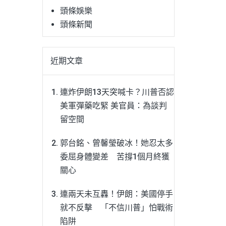
頭條娛樂
頭條新聞
近期文章
連炸伊朗13天突喊卡？川普否認
美軍彈藥吃緊 美官員：為談判
留空間
郭台銘、曾馨瑩破冰！她忍太多
委屈身體變差 苦撐1個月終獲
關心
連兩天未互轟！伊朗：美國停手
就不反擊 「不信川普」怕戰術
陷阱