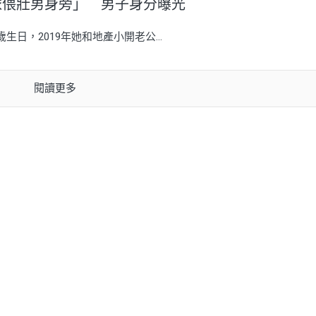
依偎壯男身旁」 男子身分曝光
日，2019年她和地產小開老公...
閱讀更多