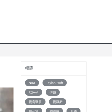
標籤
NBA
Taylor Swift
以色列
伊朗
俄烏戰爭
俄羅斯
共和黨
劉德華
北約