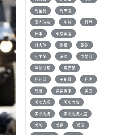
周星馳
周杰倫
委內瑞拉
川普
拜登
日本
東京奧運
林志玲
楊冪
歐盟
民主黨
法國
泰勒絲
澤倫斯基
烏克蘭
特朗普
王祖賢
白宮
總統
美伊戰爭
美國
美國大選
美國男籃
美國總統
美國總統大選
美股
美選
英國