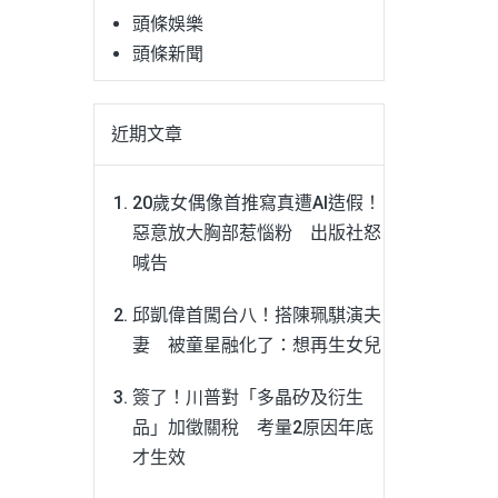
頭條娛樂
頭條新聞
近期文章
20歲女偶像首推寫真遭AI造假！
惡意放大胸部惹惱粉 出版社怒
喊告
邱凱偉首闖台八！搭陳珮騏演夫
妻 被童星融化了：想再生女兒
簽了！川普對「多晶矽及衍生
品」加徵關稅 考量2原因年底
才生效