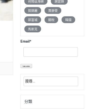
荷姆茲海峽
謝霆鋒
賀錦麗
賈靜雯
郭富城
關稅
韓國
馬斯克
Email*
搜
尋
關
鍵
分類
字: