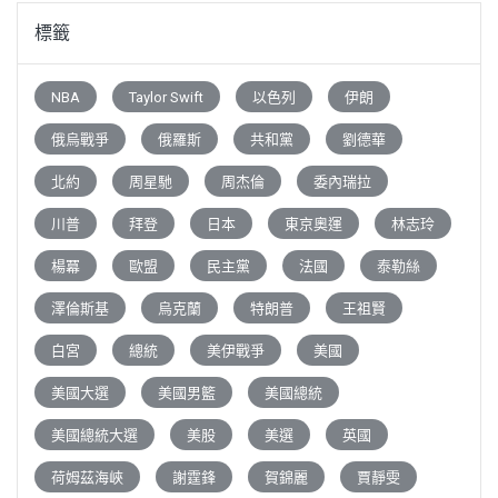
標籤
NBA
Taylor Swift
以色列
伊朗
俄烏戰爭
俄羅斯
共和黨
劉德華
北約
周星馳
周杰倫
委內瑞拉
川普
拜登
日本
東京奧運
林志玲
楊冪
歐盟
民主黨
法國
泰勒絲
澤倫斯基
烏克蘭
特朗普
王祖賢
白宮
總統
美伊戰爭
美國
美國大選
美國男籃
美國總統
美國總統大選
美股
美選
英國
荷姆茲海峽
謝霆鋒
賀錦麗
賈靜雯