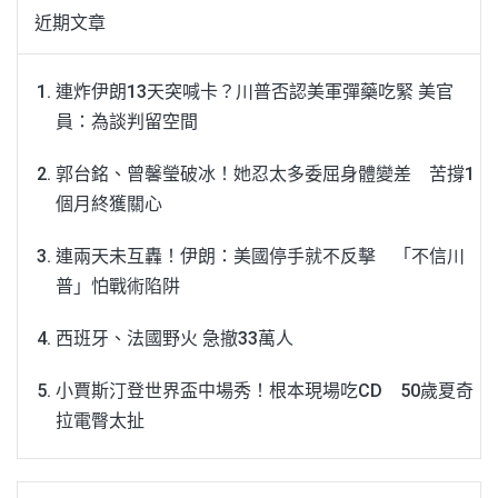
近期文章
連炸伊朗13天突喊卡？川普否認美軍彈藥吃緊 美官
員：為談判留空間
郭台銘、曾馨瑩破冰！她忍太多委屈身體變差 苦撐1
個月終獲關心
連兩天未互轟！伊朗：美國停手就不反擊 「不信川
普」怕戰術陷阱
西班牙、法國野火 急撤33萬人
小賈斯汀登世界盃中場秀！根本現場吃CD 50歲夏奇
拉電臀太扯