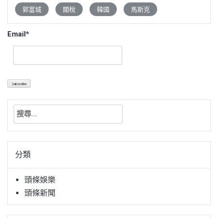
郭富城
關稅
韓國
馬斯克
Email*
搜
尋
關
鍵
分類
字:
頭條娛樂
頭條新聞