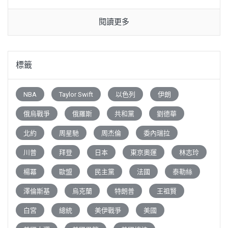
閱讀更多
標籤
NBA
Taylor Swift
以色列
伊朗
俄烏戰爭
俄羅斯
共和黨
劉德華
北約
周星馳
周杰倫
委內瑞拉
川普
拜登
日本
東京奧運
林志玲
楊冪
歐盟
民主黨
法國
泰勒絲
澤倫斯基
烏克蘭
特朗普
王祖賢
白宮
總統
美伊戰爭
美國