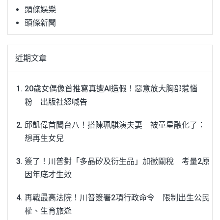
頭條娛樂
頭條新聞
近期文章
20歲女偶像首推寫真遭AI造假！惡意放大胸部惹惱
粉 出版社怒喊告
邱凱偉首闖台八！搭陳珮騏演夫妻 被童星融化了：
想再生女兒
簽了！川普對「多晶矽及衍生品」加徵關稅 考量2原
因年底才生效
再戰最高法院！川普簽署2項行政命令 限制出生公民
權、生育旅遊