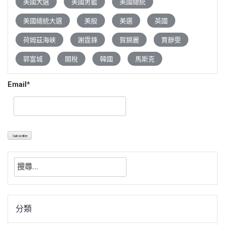
美國大選
美國男籃
美國總統
美國總統大選
美股
美選
英國
荷姆茲海峽
謝霆鋒
賀錦麗
賈靜雯
郭富城
關稅
韓國
馬斯克
Email*
搜
尋
關
鍵
分類
字: