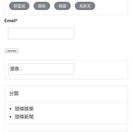
郭富城
關稅
韓國
馬斯克
Email*
搜
尋
關
鍵
分類
字:
頭條娛樂
頭條新聞