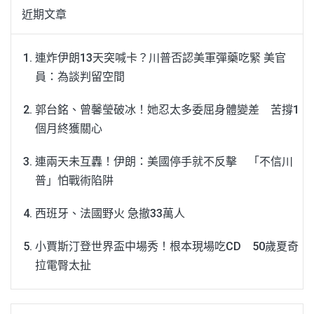
近期文章
連炸伊朗13天突喊卡？川普否認美軍彈藥吃緊 美官
員：為談判留空間
郭台銘、曾馨瑩破冰！她忍太多委屈身體變差 苦撐1
個月終獲關心
連兩天未互轟！伊朗：美國停手就不反擊 「不信川
普」怕戰術陷阱
西班牙、法國野火 急撤33萬人
小賈斯汀登世界盃中場秀！根本現場吃CD 50歲夏奇
拉電臀太扯