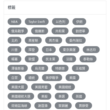
標籤
NBA
Taylor Swift
以色列
伊朗
俄烏戰爭
俄羅斯
共和黨
劉德華
北約
周星馳
周杰倫
委內瑞拉
川普
拜登
日本
東京奧運
林志玲
楊冪
歐盟
民主黨
法國
泰勒絲
澤倫斯基
烏克蘭
特朗普
王祖賢
白宮
總統
美伊戰爭
美國
美國大選
美國男籃
美國總統
美國總統大選
美股
美選
英國
荷姆茲海峽
謝霆鋒
賀錦麗
賈靜雯