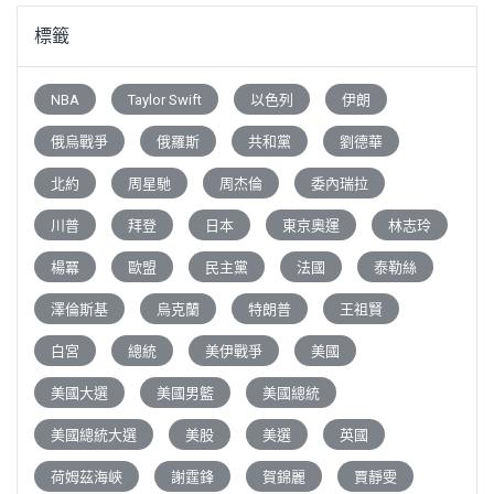
標籤
NBA
Taylor Swift
以色列
伊朗
俄烏戰爭
俄羅斯
共和黨
劉德華
北約
周星馳
周杰倫
委內瑞拉
川普
拜登
日本
東京奧運
林志玲
楊冪
歐盟
民主黨
法國
泰勒絲
澤倫斯基
烏克蘭
特朗普
王祖賢
白宮
總統
美伊戰爭
美國
美國大選
美國男籃
美國總統
美國總統大選
美股
美選
英國
荷姆茲海峽
謝霆鋒
賀錦麗
賈靜雯