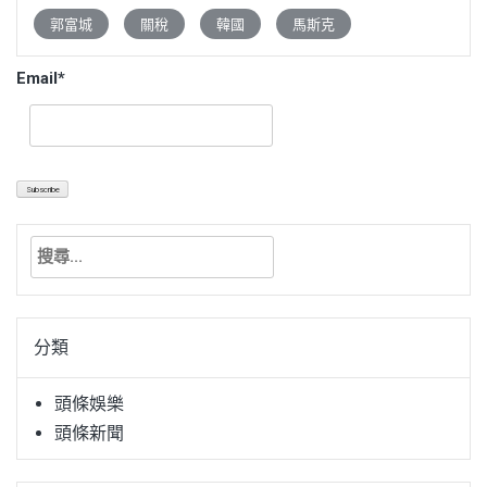
郭富城
關稅
韓國
馬斯克
Email*
搜
尋
關
鍵
分類
字:
頭條娛樂
頭條新聞