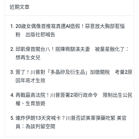
近期文章
20歲女偶像首推寫真遭AI造假！惡意放大胸部惹惱
粉 出版社怒喊告
邱凱偉首闖台八！搭陳珮騏演夫妻 被童星融化了：
想再生女兒
簽了！川普對「多晶矽及衍生品」加徵關稅 考量2原
因年底才生效
再戰最高法院！川普簽署2項行政命令 限制出生公民
權、生育旅遊
連炸伊朗13天突喊卡？川普否認美軍彈藥吃緊 美官
員：為談判留空間