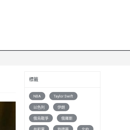
標籤
NBA
Taylor Swift
以色列
伊朗
俄烏戰爭
俄羅斯
共和黨
劉德華
北約