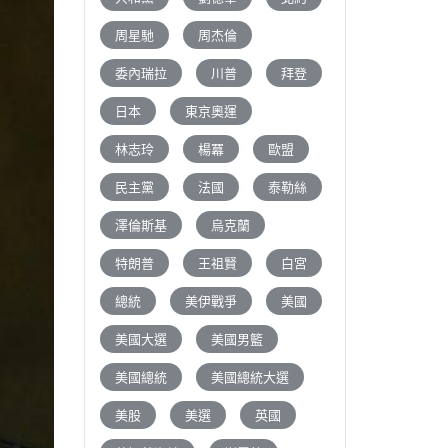
周星馳
周杰倫
委內瑞拉
川普
拜登
日本
東京奧運
林志玲
楊冪
歐盟
民主黨
法國
泰勒絲
澤倫斯基
烏克蘭
特朗普
王祖賢
白宮
總統
美伊戰爭
美國
美國大選
美國男籃
美國總統
美國總統大選
美股
美選
英國