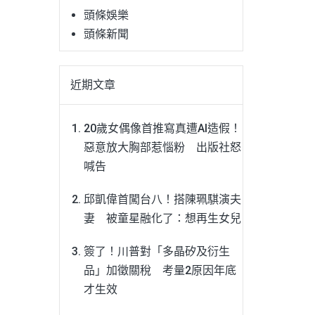
頭條娛樂
頭條新聞
近期文章
20歲女偶像首推寫真遭AI造假！
惡意放大胸部惹惱粉 出版社怒
喊告
邱凱偉首闖台八！搭陳珮騏演夫
妻 被童星融化了：想再生女兒
簽了！川普對「多晶矽及衍生
品」加徵關稅 考量2原因年底
才生效