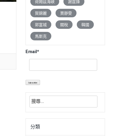
荷姆茲海峽
謝霆鋒
賀錦麗
賈靜雯
郭富城
關稅
韓國
馬斯克
Email*
搜
尋
關
鍵
分類
字: