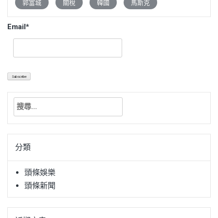
郭富城
關稅
韓國
馬斯克
Email*
搜
尋
關
鍵
分類
字:
頭條娛樂
頭條新聞