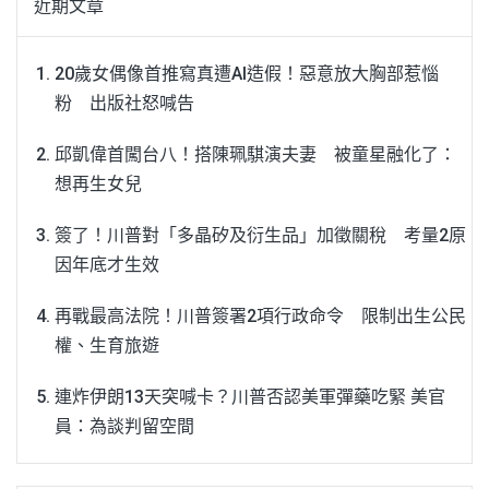
近期文章
20歲女偶像首推寫真遭AI造假！惡意放大胸部惹惱
粉 出版社怒喊告
邱凱偉首闖台八！搭陳珮騏演夫妻 被童星融化了：
想再生女兒
簽了！川普對「多晶矽及衍生品」加徵關稅 考量2原
因年底才生效
再戰最高法院！川普簽署2項行政命令 限制出生公民
權、生育旅遊
連炸伊朗13天突喊卡？川普否認美軍彈藥吃緊 美官
員：為談判留空間