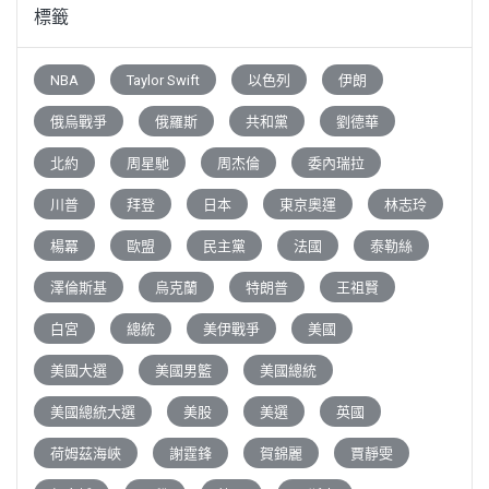
標籤
NBA
Taylor Swift
以色列
伊朗
俄烏戰爭
俄羅斯
共和黨
劉德華
北約
周星馳
周杰倫
委內瑞拉
川普
拜登
日本
東京奧運
林志玲
楊冪
歐盟
民主黨
法國
泰勒絲
澤倫斯基
烏克蘭
特朗普
王祖賢
白宮
總統
美伊戰爭
美國
美國大選
美國男籃
美國總統
美國總統大選
美股
美選
英國
荷姆茲海峽
謝霆鋒
賀錦麗
賈靜雯