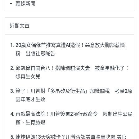
頭條新聞
近期文章
20歲女偶像首推寫真遭AI造假！惡意放大胸部惹惱
粉 出版社怒喊告
邱凱偉首闖台八！搭陳珮騏演夫妻 被童星融化了：
想再生女兒
簽了！川普對「多晶矽及衍生品」加徵關稅 考量2原
因年底才生效
再戰最高法院！川普簽署2項行政命令 限制出生公民
權、生育旅遊
連炸伊朗13天突喊卡？川普否認美軍彈藥吃緊 美官