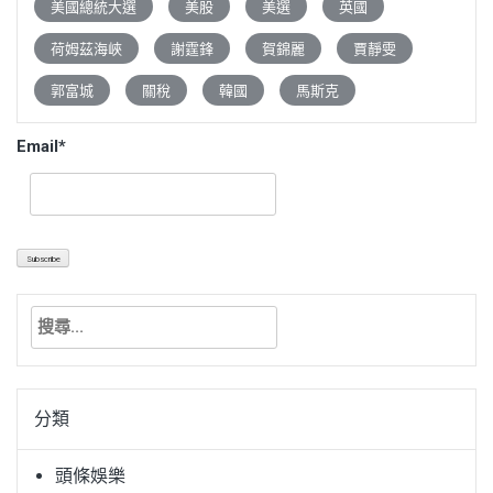
美國總統大選
美股
美選
英國
荷姆茲海峽
謝霆鋒
賀錦麗
賈靜雯
郭富城
關稅
韓國
馬斯克
Email*
搜
尋
關
鍵
分類
字:
頭條娛樂