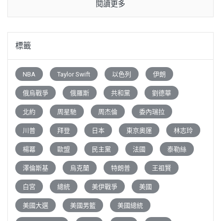
閱讀更多
標籤
NBA
Taylor Swift
以色列
伊朗
俄烏戰爭
俄羅斯
共和黨
劉德華
北約
周星馳
周杰倫
委內瑞拉
川普
拜登
日本
東京奧運
林志玲
楊冪
歐盟
民主黨
法國
泰勒絲
澤倫斯基
烏克蘭
特朗普
王祖賢
白宮
總統
美伊戰爭
美國
美國大選
美國男籃
美國總統