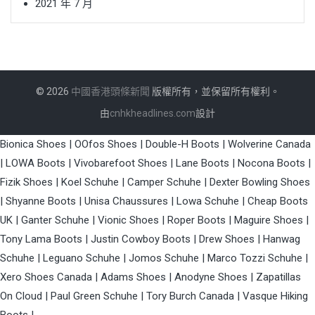
2021 年 7 月
© 2026
中國香港頭條新聞
版權所有，並保留所有權利。
由
cnhkheadlines.com
設計
Bionica Shoes
|
OOfos Shoes
|
Double-H Boots
|
Wolverine Canada
|
LOWA Boots
|
Vivobarefoot Shoes
|
Lane Boots
|
Nocona Boots
|
Fizik Shoes
|
Koel Schuhe
|
Camper Schuhe
|
Dexter Bowling Shoes
|
Shyanne Boots
|
Unisa Chaussures
|
Lowa Schuhe
|
Cheap Boots
UK
|
Ganter Schuhe
|
Vionic Shoes
|
Roper Boots
|
Maguire Shoes
|
Tony Lama Boots
|
Justin Cowboy Boots
|
Drew Shoes
|
Hanwag
Schuhe
|
Leguano Schuhe
|
Jomos Schuhe
|
Marco Tozzi Schuhe
|
Xero Shoes Canada
|
Adams Shoes
|
Anodyne Shoes
|
Zapatillas
On Cloud
|
Paul Green Schuhe
|
Tory Burch Canada
|
Vasque Hiking