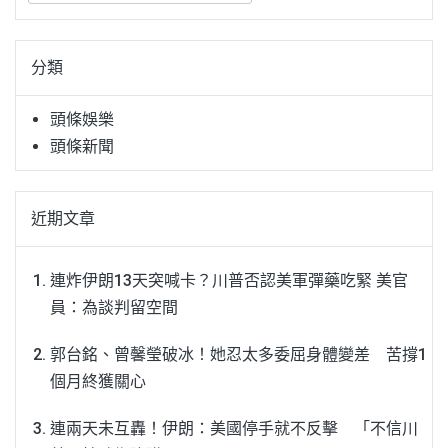
關
鍵
分類
字:
頭條娛樂
頭條新聞
近期文章
連炸伊朗13天突喊卡？川普否認美軍彈藥吃緊 美官
員：為談判留空間
郭台銘、曾馨瑩破冰！她忍太多委屈身體變差 苦撐1
個月終獲關心
連兩天未互轟！伊朗：美國停手就不反擊 「不信川