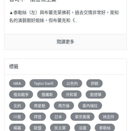
▲泰勒絲（左）與布蕾克萊佛莉，過去交情非常好，是知
名的演藝圈好姐妹，但布蕾克和《...
閱讀更多
標籤
NBA
Taylor Swift
以色列
伊朗
俄烏戰爭
俄羅斯
共和黨
劉德華
北約
周星馳
周杰倫
委內瑞拉
川普
拜登
日本
東京奧運
林志玲
楊冪
歐盟
民主黨
法國
泰勒絲