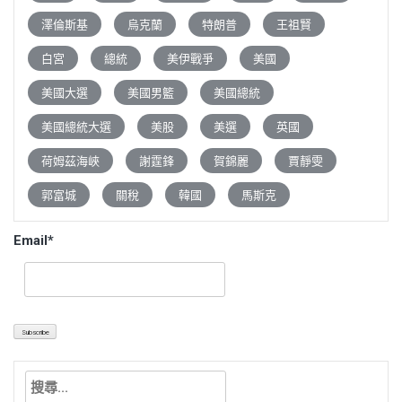
澤倫斯基
烏克蘭
特朗普
王祖賢
白宮
總統
美伊戰爭
美國
美國大選
美國男籃
美國總統
美國總統大選
美股
美選
英國
荷姆茲海峽
謝霆鋒
賀錦麗
賈靜雯
郭富城
關稅
韓國
馬斯克
Email*
搜
尋