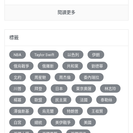
閱讀更多
標籤
NBA
Taylor Swift
以色列
伊朗
俄烏戰爭
俄羅斯
共和黨
劉德華
北約
周星馳
周杰倫
委內瑞拉
川普
拜登
日本
東京奧運
林志玲
楊冪
歐盟
民主黨
法國
泰勒絲
澤倫斯基
烏克蘭
特朗普
王祖賢
白宮
總統
美伊戰爭
美國