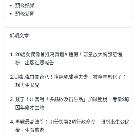
頭條娛樂
頭條新聞
近期文章
20歲女偶像首推寫真遭AI造假！惡意放大胸部惹惱
粉 出版社怒喊告
邱凱偉首闖台八！搭陳珮騏演夫妻 被童星融化了：
想再生女兒
簽了！川普對「多晶矽及衍生品」加徵關稅 考量2原
因年底才生效
再戰最高法院！川普簽署2項行政命令 限制出生公民
權、生育旅遊