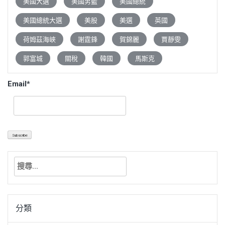
美國大選
美國男籃
美國總統
美國總統大選
美股
美選
英國
荷姆茲海峽
謝霆鋒
賀錦麗
賈靜雯
郭富城
關稅
韓國
馬斯克
Email*
搜
尋
關
鍵
分類
字: