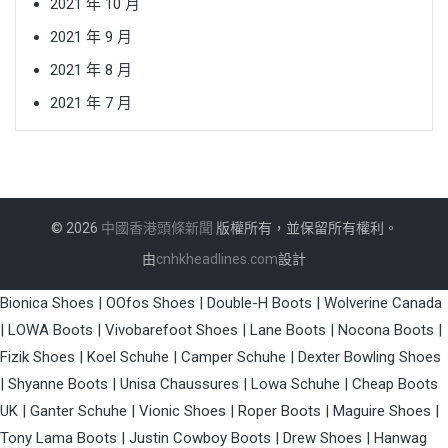
2021 年 10 月
2021 年 9 月
2021 年 8 月
2021 年 7 月
© 2026
中國香港頭條新聞
版權所有，並保留所有權利。
由
cnhkheadlines.com
設計
Bionica Shoes
|
OOfos Shoes
|
Double-H Boots
|
Wolverine Canada
|
LOWA Boots
|
Vivobarefoot Shoes
|
Lane Boots
|
Nocona Boots
|
Fizik Shoes
|
Koel Schuhe
|
Camper Schuhe
|
Dexter Bowling Shoes
|
Shyanne Boots
|
Unisa Chaussures
|
Lowa Schuhe
|
Cheap Boots
UK
|
Ganter Schuhe
|
Vionic Shoes
|
Roper Boots
|
Maguire Shoes
|
Tony Lama Boots
|
Justin Cowboy Boots
|
Drew Shoes
|
Hanwag