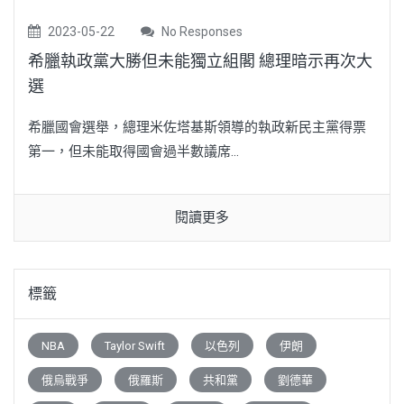
2023-05-22
No Responses
希臘執政黨大勝但未能獨立組閣 總理暗示再次大
選
希臘國會選舉，總理米佐塔基斯領導的執政新民主黨得票
第一，但未能取得國會過半數議席...
閱讀更多
標籤
NBA
Taylor Swift
以色列
伊朗
俄烏戰爭
俄羅斯
共和黨
劉德華