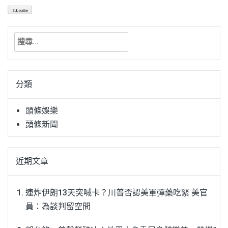
搜
尋
關
鍵
分類
字:
頭條娛樂
頭條新聞
近期文章
連炸伊朗13天突喊卡？川普否認美軍彈藥吃緊 美官
員：為談判留空間