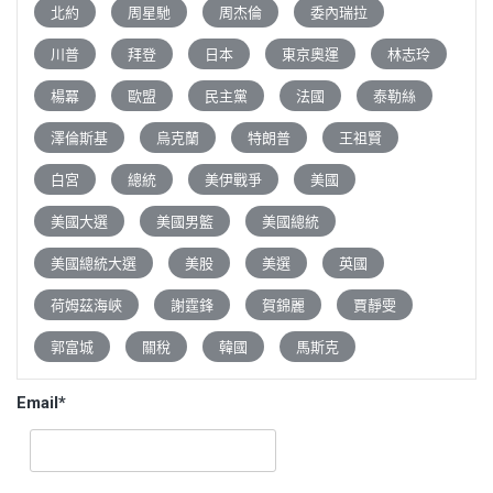
北約
周星馳
周杰倫
委內瑞拉
川普
拜登
日本
東京奧運
林志玲
楊冪
歐盟
民主黨
法國
泰勒絲
澤倫斯基
烏克蘭
特朗普
王祖賢
白宮
總統
美伊戰爭
美國
美國大選
美國男籃
美國總統
美國總統大選
美股
美選
英國
荷姆茲海峽
謝霆鋒
賀錦麗
賈靜雯
郭富城
關稅
韓國
馬斯克
Email*