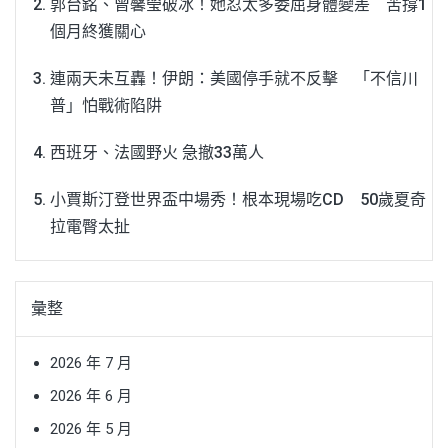
郭台銘、曾馨瑩破冰！她忍太多委屈身體變差 苦撐1
個月終獲關心
連兩天未互轟！伊朗：美國停手就不反擊 「不信川
普」怕戰術陷阱
西班牙、法國野火 急撤33萬人
小賈斯汀登世界盃中場秀！根本現場吃CD 50歲夏奇
拉電臀太扯
彙整
2026 年 7 月
2026 年 6 月
2026 年 5 月