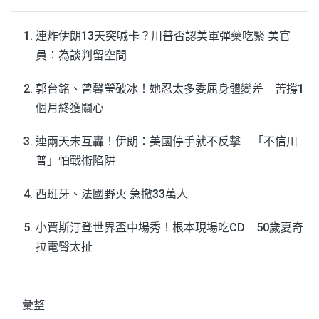
連炸伊朗13天突喊卡？川普否認美軍彈藥吃緊 美官
員：為談判留空間
郭台銘、曾馨瑩破冰！她忍太多委屈身體變差 苦撐1
個月終獲關心
連兩天未互轟！伊朗：美國停手就不反擊 「不信川
普」怕戰術陷阱
西班牙、法國野火 急撤33萬人
小賈斯汀登世界盃中場秀！根本現場吃CD 50歲夏奇
拉電臀太扯
彙整