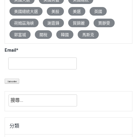
美國總統大選
美股
美選
英國
荷姆茲海峽
謝霆鋒
賀錦麗
賈靜雯
郭富城
關稅
韓國
馬斯克
Email*
搜
尋
關
鍵
分類
字: