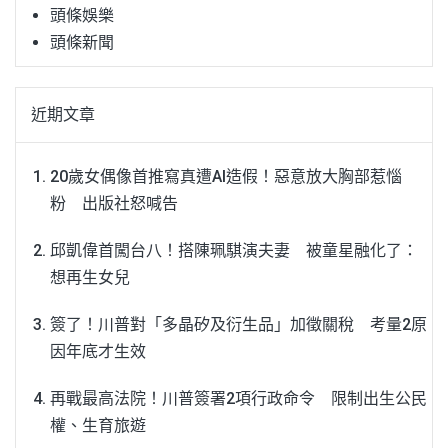
頭條娛樂
頭條新聞
近期文章
20歲女偶像首推寫真遭AI造假！惡意放大胸部惹惱
粉 出版社怒喊告
邱凱偉首闖台八！搭陳珮騏演夫妻 被童星融化了：
想再生女兒
簽了！川普對「多晶矽及衍生品」加徵關稅 考量2原
因年底才生效
再戰最高法院！川普簽署2項行政命令 限制出生公民
權、生育旅遊