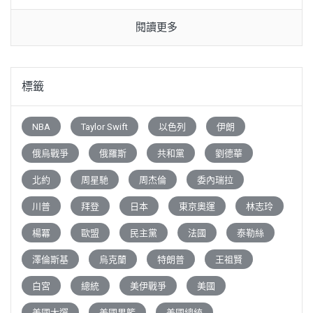
閱讀更多
標籤
NBA
Taylor Swift
以色列
伊朗
俄烏戰爭
俄羅斯
共和黨
劉德華
北約
周星馳
周杰倫
委內瑞拉
川普
拜登
日本
東京奧運
林志玲
楊冪
歐盟
民主黨
法國
泰勒絲
澤倫斯基
烏克蘭
特朗普
王祖賢
白宮
總統
美伊戰爭
美國
美國大選
美國男籃
美國總統