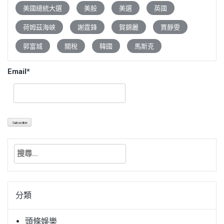
美國總統大選
美股
美選
英國
荷姆茲海峽
謝霆鋒
賀錦麗
賈靜雯
郭富城
關稅
韓國
馬斯克
Email*
搜
尋
關
鍵
分類
字:
頭條娛樂