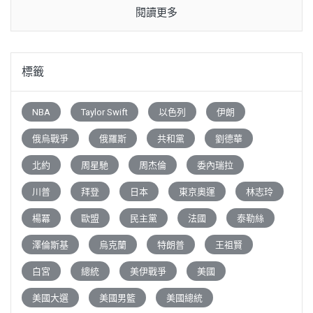
閱讀更多
標籤
NBA
Taylor Swift
以色列
伊朗
俄烏戰爭
俄羅斯
共和黨
劉德華
北約
周星馳
周杰倫
委內瑞拉
川普
拜登
日本
東京奧運
林志玲
楊冪
歐盟
民主黨
法國
泰勒絲
澤倫斯基
烏克蘭
特朗普
王祖賢
白宮
總統
美伊戰爭
美國
美國大選
美國男籃
美國總統