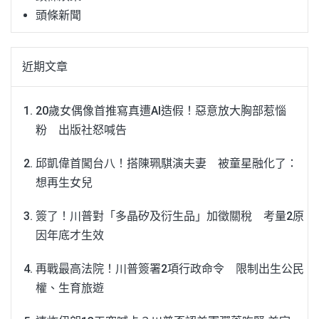
頭條新聞
近期文章
20歲女偶像首推寫真遭AI造假！惡意放大胸部惹惱
粉 出版社怒喊告
邱凱偉首闖台八！搭陳珮騏演夫妻 被童星融化了：
想再生女兒
簽了！川普對「多晶矽及衍生品」加徵關稅 考量2原
因年底才生效
再戰最高法院！川普簽署2項行政命令 限制出生公民
權、生育旅遊