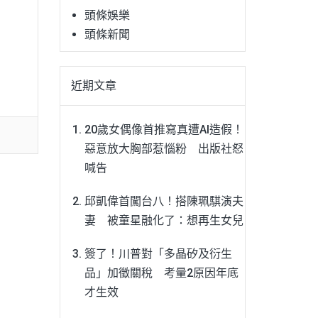
頭條娛樂
頭條新聞
近期文章
20歲女偶像首推寫真遭AI造假！
惡意放大胸部惹惱粉 出版社怒
喊告
邱凱偉首闖台八！搭陳珮騏演夫
妻 被童星融化了：想再生女兒
簽了！川普對「多晶矽及衍生
品」加徵關稅 考量2原因年底
才生效