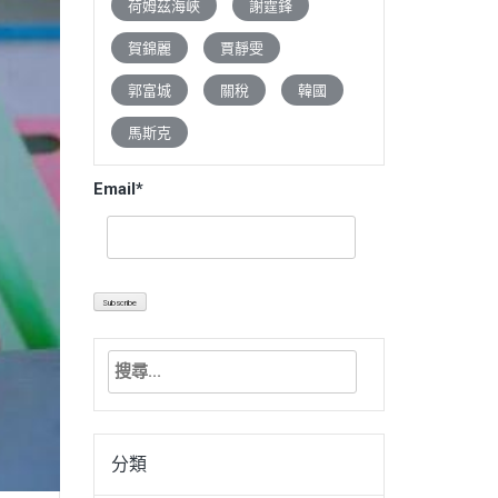
荷姆茲海峽
謝霆鋒
賀錦麗
賈靜雯
郭富城
關稅
韓國
馬斯克
Email*
搜
尋
關
鍵
分類
字: