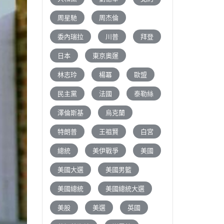
周星馳
周杰倫
委內瑞拉
川普
拜登
日本
東京奧運
林志玲
楊冪
歐盟
民主黨
法國
泰勒絲
澤倫斯基
烏克蘭
特朗普
王祖賢
白宮
總統
美伊戰爭
美國
美國大選
美國男籃
美國總統
美國總統大選
美股
美選
英國