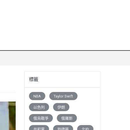
標籤
NBA
Taylor Swift
以色列
伊朗
俄烏戰爭
俄羅斯
共和黨
劉德華
北約