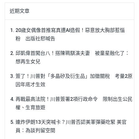
近期文章
20歲女偶像首推寫真遭AI造假！惡意放大胸部惹惱
粉 出版社怒喊告
邱凱偉首闖台八！搭陳珮騏演夫妻 被童星融化了：
想再生女兒
簽了！川普對「多晶矽及衍生品」加徵關稅 考量2原
因年底才生效
再戰最高法院！川普簽署2項行政命令 限制出生公民
權、生育旅遊
連炸伊朗13天突喊卡？川普否認美軍彈藥吃緊 美官
員：為談判留空間