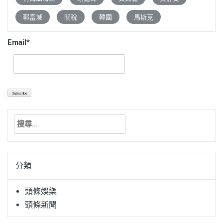
郭富城
關稅
韓國
馬斯克
Email*
搜
尋
關
鍵
分類
字:
頭條娛樂
頭條新聞