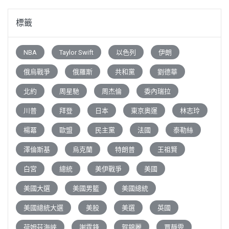
標籤
NBA
Taylor Swift
以色列
伊朗
俄烏戰爭
俄羅斯
共和黨
劉德華
北約
周星馳
周杰倫
委內瑞拉
川普
拜登
日本
東京奧運
林志玲
楊冪
歐盟
民主黨
法國
泰勒絲
澤倫斯基
烏克蘭
特朗普
王祖賢
白宮
總統
美伊戰爭
美國
美國大選
美國男籃
美國總統
美國總統大選
美股
美選
英國
荷姆茲海峽
謝霆鋒
賀錦麗
賈靜雯