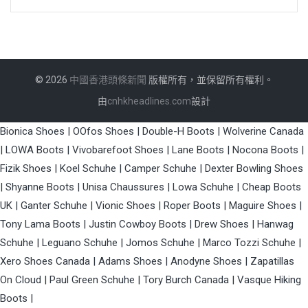
© 2026
中國香港頭條新聞
版權所有，並保留所有權利。
由
cnhkheadlines.com
設計
Bionica Shoes
|
OOfos Shoes
|
Double-H Boots
|
Wolverine Canada
|
LOWA Boots
|
Vivobarefoot Shoes
|
Lane Boots
|
Nocona Boots
|
Fizik Shoes
|
Koel Schuhe
|
Camper Schuhe
|
Dexter Bowling Shoes
|
Shyanne Boots
|
Unisa Chaussures
|
Lowa Schuhe
|
Cheap Boots
UK
|
Ganter Schuhe
|
Vionic Shoes
|
Roper Boots
|
Maguire Shoes
|
Tony Lama Boots
|
Justin Cowboy Boots
|
Drew Shoes
|
Hanwag
Schuhe
|
Leguano Schuhe
|
Jomos Schuhe
|
Marco Tozzi Schuhe
|
Xero Shoes Canada
|
Adams Shoes
|
Anodyne Shoes
|
Zapatillas
On Cloud
|
Paul Green Schuhe
|
Tory Burch Canada
|
Vasque Hiking
Boots
|