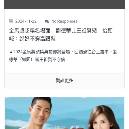
2024-11-22
No Responses
金馬獎超糗名場面！劉德華比王祖賢矮 抬頭
喊：說好不穿高跟鞋
▲2024金馬獎頒獎典禮即將登場，回顧過往台上趣事，劉
德華（如圖）罵王祖賢不守信...
閱讀更多