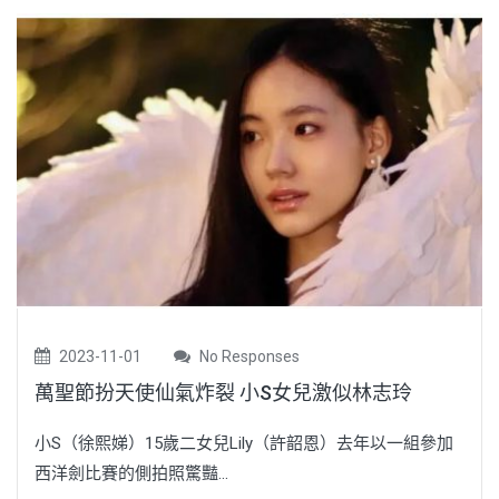
2023-11-01
No Responses
萬聖節扮天使仙氣炸裂 小S女兒激似林志玲
小S（徐熙娣）15歲二女兒Lily（許韶恩）去年以一組參加
西洋劍比賽的側拍照驚豔...