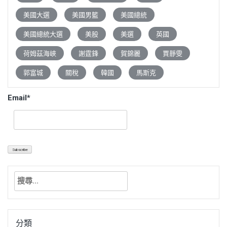
美國大選
美國男籃
美國總統
美國總統大選
美股
美選
英國
荷姆茲海峽
謝霆鋒
賀錦麗
賈靜雯
郭富城
關稅
韓國
馬斯克
Email*
搜
尋
關
鍵
分類