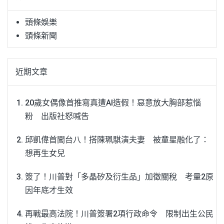
字:
頭條娛樂
頭條新聞
近期文章
20歲女偶像首推寫真遭AI造假！惡意放大胸部惹惱
粉 出版社怒喊告
邱凱偉首闖台八！搭陳珮騏演夫妻 被童星融化了：
想再生女兒
簽了！川普對「多晶矽及衍生品」加徵關稅 考量2原
因年底才生效
再戰最高法院！川普簽署2項行政命令 限制出生公民