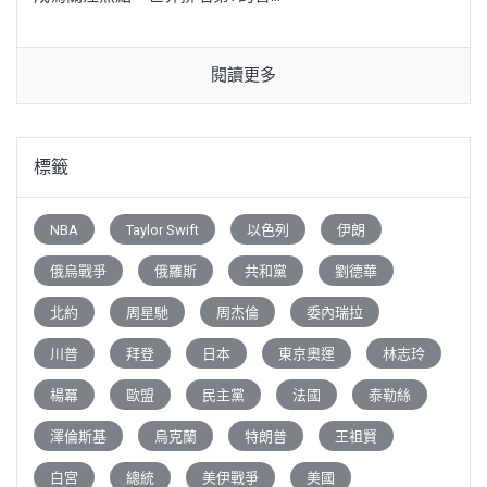
閱讀更多
標籤
NBA
Taylor Swift
以色列
伊朗
俄烏戰爭
俄羅斯
共和黨
劉德華
北約
周星馳
周杰倫
委內瑞拉
川普
拜登
日本
東京奧運
林志玲
楊冪
歐盟
民主黨
法國
泰勒絲
澤倫斯基
烏克蘭
特朗普
王祖賢
白宮
總統
美伊戰爭
美國