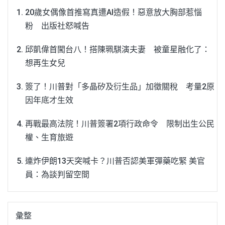
20歲女偶像首推寫真遭AI造假！惡意放大胸部惹惱
粉 出版社怒喊告
邱凱偉首闖台八！搭陳珮騏演夫妻 被童星融化了：
想再生女兒
簽了！川普對「多晶矽及衍生品」加徵關稅 考量2原
因年底才生效
再戰最高法院！川普簽署2項行政命令 限制出生公民
權、生育旅遊
連炸伊朗13天突喊卡？川普否認美軍彈藥吃緊 美官
員：為談判留空間
彙整