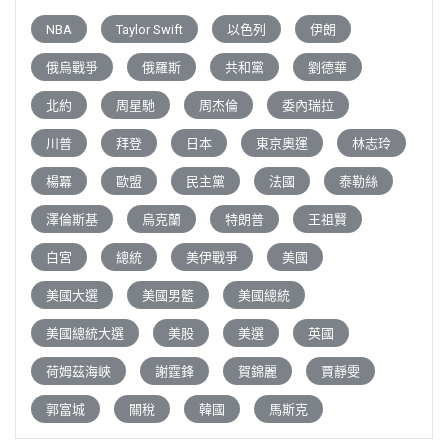
NBA
Taylor Swift
以色列
伊朗
俄烏戰爭
俄羅斯
共和黨
劉德華
北約
周星馳
周杰倫
委內瑞拉
川普
拜登
日本
東京奧運
林志玲
楊冪
歐盟
民主黨
法國
泰勒絲
澤倫斯基
烏克蘭
特朗普
王祖賢
白宮
總統
美伊戰爭
美國
美國大選
美國男籃
美國總統
美國總統大選
美股
美選
英國
荷姆茲海峽
謝霆鋒
賀錦麗
賈靜雯
郭富城
關稅
韓國
馬斯克