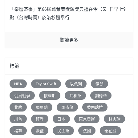
「樂壇盛事」第66屆葛萊美獎頒獎典禮在今（5）日早上9
點（台灣時間）於洛杉磯舉行...
閱讀更多
標籤
NBA
Taylor Swift
以色列
伊朗
俄烏戰爭
俄羅斯
共和黨
劉德華
北約
周星馳
周杰倫
委內瑞拉
川普
拜登
日本
東京奧運
林志玲
楊冪
歐盟
民主黨
法國
泰勒絲