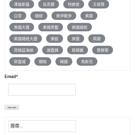
澤倫斯基
烏克蘭
特朗普
王祖賢
白宮
總統
美伊戰爭
美國
美國大選
美國男籃
美國總統
美國總統大選
美股
美選
英國
荷姆茲海峽
謝霆鋒
賀錦麗
賈靜雯
郭富城
關稅
韓國
馬斯克
Email*
搜
尋