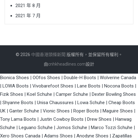
2021 年 8 月
2021 年 7 月
© 2026
中國香港頭條新聞
版權所有，並保留所有權利。
由
cnhkheadlines.com
設計
Bionica Shoes
|
OOfos Shoes
|
Double-H Boots
|
Wolverine Canada
|
LOWA Boots
|
Vivobarefoot Shoes
|
Lane Boots
|
Nocona Boots
|
Fizik Shoes
|
Koel Schuhe
|
Camper Schuhe
|
Dexter Bowling Shoes
|
Shyanne Boots
|
Unisa Chaussures
|
Lowa Schuhe
|
Cheap Boots
UK
|
Ganter Schuhe
|
Vionic Shoes
|
Roper Boots
|
Maguire Shoes
|
Tony Lama Boots
|
Justin Cowboy Boots
|
Drew Shoes
|
Hanwag
Schuhe
|
Leguano Schuhe
|
Jomos Schuhe
|
Marco Tozzi Schuhe
|
Xero Shoes Canada
|
Adams Shoes
|
Anodyne Shoes
|
Zapatillas