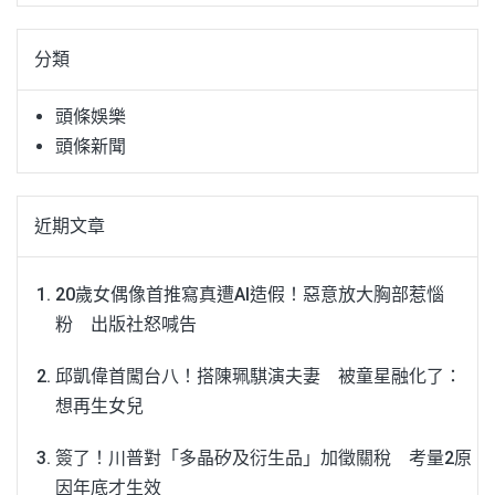
關
鍵
分類
字:
頭條娛樂
頭條新聞
近期文章
20歲女偶像首推寫真遭AI造假！惡意放大胸部惹惱
粉 出版社怒喊告
邱凱偉首闖台八！搭陳珮騏演夫妻 被童星融化了：
想再生女兒
簽了！川普對「多晶矽及衍生品」加徵關稅 考量2原
因年底才生效