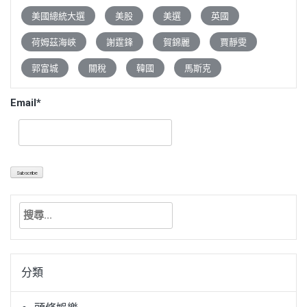
美國總統大選
美股
美選
英國
荷姆茲海峽
謝霆鋒
賀錦麗
賈靜雯
郭富城
關稅
韓國
馬斯克
Email*
搜
尋
關
鍵
分類
字: