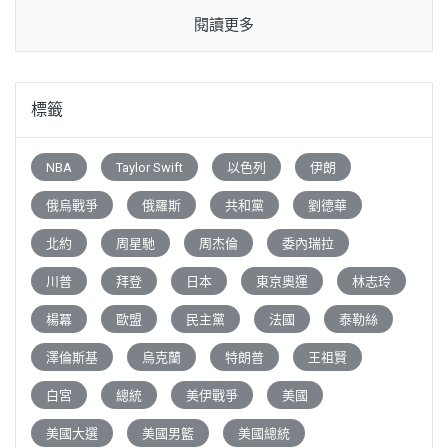
閱讀更多
標籤
NBA
Taylor Swift
以色列
伊朗
俄烏戰爭
俄羅斯
共和黨
劉德華
北約
周星馳
周杰倫
委內瑞拉
川普
拜登
日本
東京奧運
林志玲
楊冪
歐盟
民主黨
法國
泰勒絲
澤倫斯基
烏克蘭
特朗普
王祖賢
白宮
總統
美伊戰爭
美國
美國大選
美國男籃
美國總統