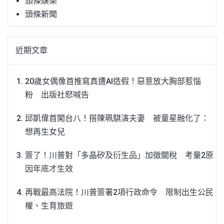
頭條娛樂
頭條新聞
近期文章
20歲女偶像首推寫真遭AI造假！惡意放大胸部惹惱
粉 出版社怒喊告
邱凱偉首闖台八！搭陳珮騏演夫妻 被童星融化了：
想再生女兒
簽了！川普對「多晶矽及衍生品」加徵關稅 考量2原
因年底才生效
再戰最高法院！川普簽署2項行政命令 限制出生公民
權、生育旅遊