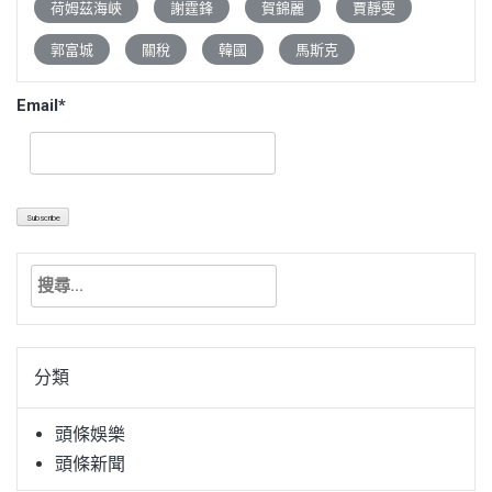
荷姆茲海峽
謝霆鋒
賀錦麗
賈靜雯
郭富城
關稅
韓國
馬斯克
Email*
搜
尋
關
鍵
分類
字:
頭條娛樂
頭條新聞