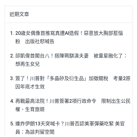
近期文章
20歲女偶像首推寫真遭AI造假！惡意放大胸部惹惱
粉 出版社怒喊告
邱凱偉首闖台八！搭陳珮騏演夫妻 被童星融化了：
想再生女兒
簽了！川普對「多晶矽及衍生品」加徵關稅 考量2原
因年底才生效
再戰最高法院！川普簽署2項行政命令 限制出生公民
權、生育旅遊
連炸伊朗13天突喊卡？川普否認美軍彈藥吃緊 美官
員：為談判留空間