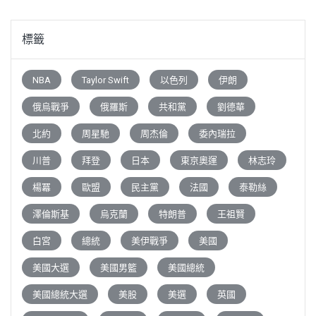
標籤
NBA
Taylor Swift
以色列
伊朗
俄烏戰爭
俄羅斯
共和黨
劉德華
北約
周星馳
周杰倫
委內瑞拉
川普
拜登
日本
東京奧運
林志玲
楊冪
歐盟
民主黨
法國
泰勒絲
澤倫斯基
烏克蘭
特朗普
王祖賢
白宮
總統
美伊戰爭
美國
美國大選
美國男籃
美國總統
美國總統大選
美股
美選
英國