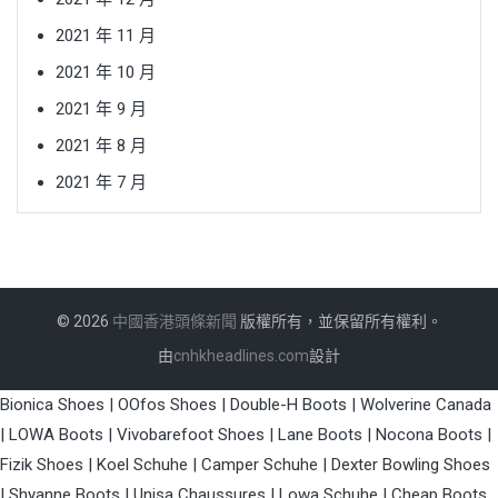
2021 年 11 月
2021 年 10 月
2021 年 9 月
2021 年 8 月
2021 年 7 月
© 2026
中國香港頭條新聞
版權所有，並保留所有權利。
由
cnhkheadlines.com
設計
Bionica Shoes
|
OOfos Shoes
|
Double-H Boots
|
Wolverine Canada
|
LOWA Boots
|
Vivobarefoot Shoes
|
Lane Boots
|
Nocona Boots
|
Fizik Shoes
|
Koel Schuhe
|
Camper Schuhe
|
Dexter Bowling Shoes
|
Shyanne Boots
|
Unisa Chaussures
|
Lowa Schuhe
|
Cheap Boots