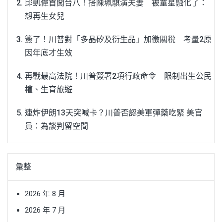
邱凱偉首闖台八！搭陳珮騏演夫妻 被童星融化了：
想再生女兒
簽了！川普對「多晶矽及衍生品」加徵關稅 考量2原
因年底才生效
再戰最高法院！川普簽署2項行政命令 限制出生公民
權、生育旅遊
連炸伊朗13天突喊卡？川普否認美軍彈藥吃緊 美官
員：為談判留空間
彙整
2026 年 8 月
2026 年 7 月