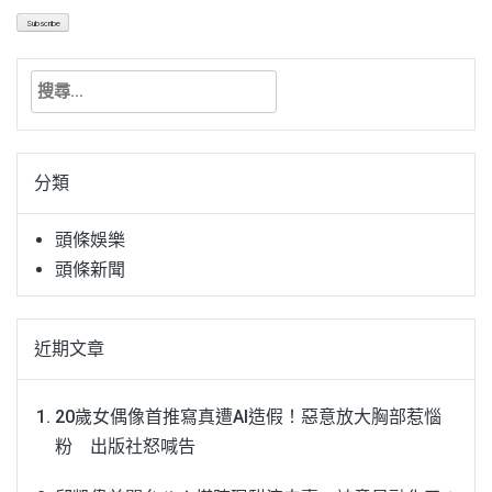
搜
尋
關
鍵
分類
字:
頭條娛樂
頭條新聞
近期文章
20歲女偶像首推寫真遭AI造假！惡意放大胸部惹惱
粉 出版社怒喊告