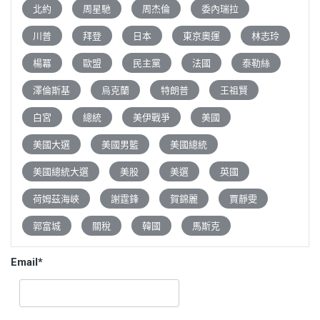
北約
周星馳
周杰倫
委內瑞拉
川普
拜登
日本
東京奧運
林志玲
楊冪
歐盟
民主黨
法國
泰勒絲
澤倫斯基
烏克蘭
特朗普
王祖賢
白宮
總統
美伊戰爭
美國
美國大選
美國男籃
美國總統
美國總統大選
美股
美選
英國
荷姆茲海峽
謝霆鋒
賀錦麗
賈靜雯
郭富城
關稅
韓國
馬斯克
Email*