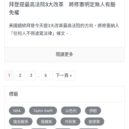
拜登提最高法院3大改革 將修憲明定無人有豁
免權
美國總統拜登今天提3大改革最高法院的方向，將修憲納入
「任何人不得凌駕法律」條文、...
閱讀更多
1
2
3
...
6
下一頁 »
標籤
NBA
Taylor Swift
以色列
伊朗
俄烏戰爭
俄羅斯
共和黨
劉德華