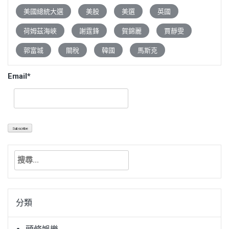
美國總統大選
美股
美選
英國
荷姆茲海峽
謝霆鋒
賀錦麗
賈靜雯
郭富城
關稅
韓國
馬斯克
Email*
搜
尋
關
鍵
分類
字: