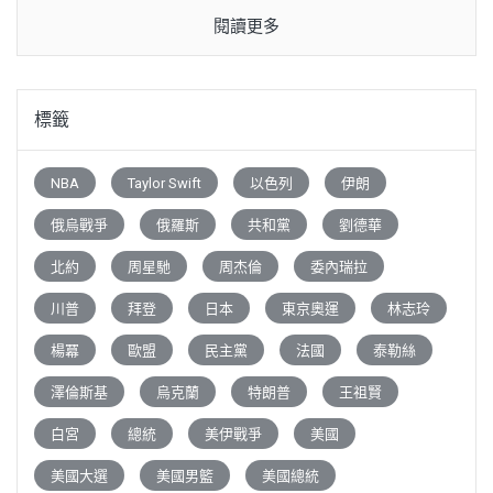
閱讀更多
標籤
NBA
Taylor Swift
以色列
伊朗
俄烏戰爭
俄羅斯
共和黨
劉德華
北約
周星馳
周杰倫
委內瑞拉
川普
拜登
日本
東京奧運
林志玲
楊冪
歐盟
民主黨
法國
泰勒絲
澤倫斯基
烏克蘭
特朗普
王祖賢
白宮
總統
美伊戰爭
美國
美國大選
美國男籃
美國總統