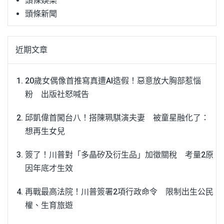
頭條娛樂
頭條新聞
近期文章
20歲女偶像首推寫真遭AI造假！惡意放大胸部惹惱
粉 出版社怒喊告
邱凱偉首闖台八！搭陳珮騏演夫妻 被童星融化了：
想再生女兒
簽了！川普對「多晶矽及衍生品」加徵關稅 考量2原
因年底才生效
再戰最高法院！川普簽署2項行政命令 限制出生公民
權、生育旅遊