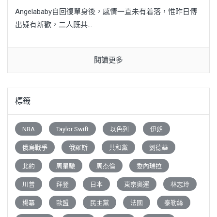
Angelababy自回復單身後，感情一直未有着落，惟昨日傳
出疑有新歡，二人既共...
閱讀更多
標籤
NBA
Taylor Swift
以色列
伊朗
俄烏戰爭
俄羅斯
共和黨
劉德華
北約
周星馳
周杰倫
委內瑞拉
川普
拜登
日本
東京奧運
林志玲
楊冪
歐盟
民主黨
法國
泰勒絲