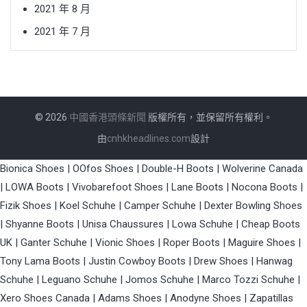
2021 年 8 月
2021 年 7 月
© 2026
中國香港頭條新聞
版權所有，並保留所有權利。
由
cnhkheadlines.com
設計
Bionica Shoes
|
OOfos Shoes
|
Double-H Boots
|
Wolverine Canada
|
LOWA Boots
|
Vivobarefoot Shoes
|
Lane Boots
|
Nocona Boots
|
Fizik Shoes
|
Koel Schuhe
|
Camper Schuhe
|
Dexter Bowling Shoes
|
Shyanne Boots
|
Unisa Chaussures
|
Lowa Schuhe
|
Cheap Boots
UK
|
Ganter Schuhe
|
Vionic Shoes
|
Roper Boots
|
Maguire Shoes
|
Tony Lama Boots
|
Justin Cowboy Boots
|
Drew Shoes
|
Hanwag
Schuhe
|
Leguano Schuhe
|
Jomos Schuhe
|
Marco Tozzi Schuhe
|
Xero Shoes Canada
|
Adams Shoes
|
Anodyne Shoes
|
Zapatillas