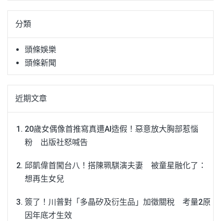
關
鍵
分類
字:
頭條娛樂
頭條新聞
近期文章
20歲女偶像首推寫真遭AI造假！惡意放大胸部惹惱
粉 出版社怒喊告
邱凱偉首闖台八！搭陳珮騏演夫妻 被童星融化了：
想再生女兒
簽了！川普對「多晶矽及衍生品」加徵關稅 考量2原
因年底才生效