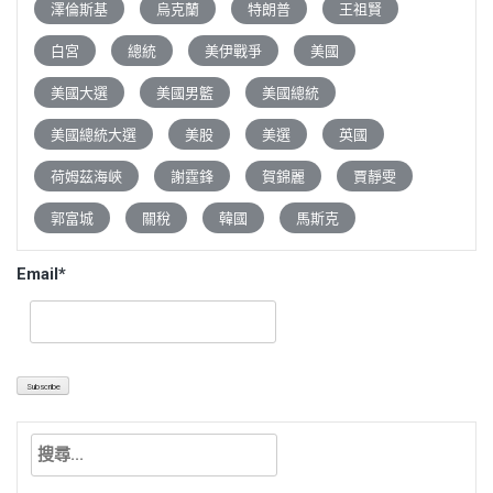
澤倫斯基
烏克蘭
特朗普
王祖賢
白宮
總統
美伊戰爭
美國
美國大選
美國男籃
美國總統
美國總統大選
美股
美選
英國
荷姆茲海峽
謝霆鋒
賀錦麗
賈靜雯
郭富城
關稅
韓國
馬斯克
Email*
搜
尋