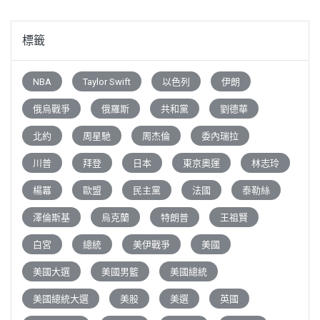
標籤
NBA
Taylor Swift
以色列
伊朗
俄烏戰爭
俄羅斯
共和黨
劉德華
北約
周星馳
周杰倫
委內瑞拉
川普
拜登
日本
東京奧運
林志玲
楊冪
歐盟
民主黨
法國
泰勒絲
澤倫斯基
烏克蘭
特朗普
王祖賢
白宮
總統
美伊戰爭
美國
美國大選
美國男籃
美國總統
美國總統大選
美股
美選
英國