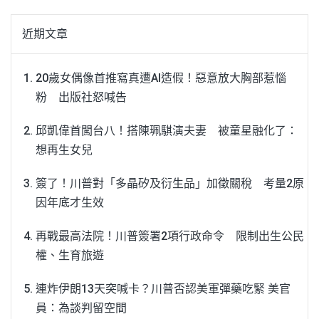
近期文章
20歲女偶像首推寫真遭AI造假！惡意放大胸部惹惱
粉 出版社怒喊告
邱凱偉首闖台八！搭陳珮騏演夫妻 被童星融化了：
想再生女兒
簽了！川普對「多晶矽及衍生品」加徵關稅 考量2原
因年底才生效
再戰最高法院！川普簽署2項行政命令 限制出生公民
權、生育旅遊
連炸伊朗13天突喊卡？川普否認美軍彈藥吃緊 美官
員：為談判留空間