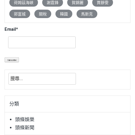
荷姆茲海峽
謝霆鋒
賀錦麗
賈靜雯
郭富城
關稅
韓國
馬斯克
Email*
搜
尋
關
鍵
分類
字:
頭條娛樂
頭條新聞