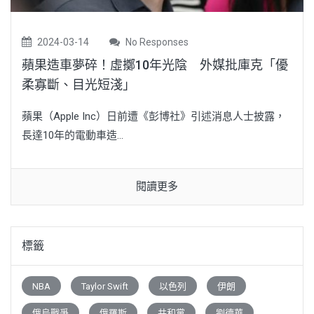
2024-03-14
No Responses
蘋果造車夢碎！虛擲10年光陰 外媒批庫克「優
柔寡斷、目光短淺」
蘋果（Apple Inc）日前遭《彭博社》引述消息人士披露，
長達10年的電動車造...
閱讀更多
標籤
NBA
Taylor Swift
以色列
伊朗
俄烏戰爭
俄羅斯
共和黨
劉德華