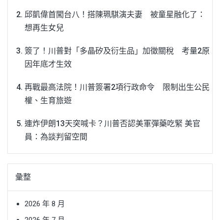
邱凱偉首闖台八！搭陳珮騏演夫妻 被童星融化了：
想再生女兒
簽了！川普對「多晶矽及衍生品」加徵關稅 考量2原
因年底才生效
再戰最高法院！川普簽署2項行政命令 限制出生公民
權、生育旅遊
連炸伊朗13天突喊卡？川普否認美軍彈藥吃緊 美官
員：為談判留空間
彙整
2026 年 8 月
2026 年 7 月