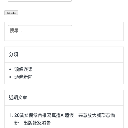
搜
尋
關
鍵
分類
字:
頭條娛樂
頭條新聞
近期文章
20歲女偶像首推寫真遭AI造假！惡意放大胸部惹惱
粉 出版社怒喊告