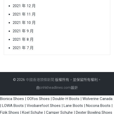
2021 年 12 月
2021 年 11 月
2021 年 10 月
2021 年 9 月
2021 年 8 月
2021 年 7 月
© 2026
中國香港頭條新聞
版權所有，並保留所有權利。
由
cnhkheadlines.com
設計
Bionica Shoes
|
OOfos Shoes
|
Double-H Boots
|
Wolverine Canada
|
LOWA Boots
|
Vivobarefoot Shoes
|
Lane Boots
|
Nocona Boots
|
Fizik Shoes
|
Koel Schuhe
|
Camper Schuhe
|
Dexter Bowling Shoes