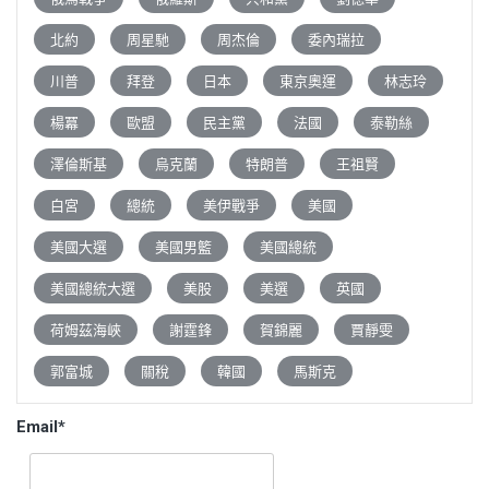
北約
周星馳
周杰倫
委內瑞拉
川普
拜登
日本
東京奧運
林志玲
楊冪
歐盟
民主黨
法國
泰勒絲
澤倫斯基
烏克蘭
特朗普
王祖賢
白宮
總統
美伊戰爭
美國
美國大選
美國男籃
美國總統
美國總統大選
美股
美選
英國
荷姆茲海峽
謝霆鋒
賀錦麗
賈靜雯
郭富城
關稅
韓國
馬斯克
Email*