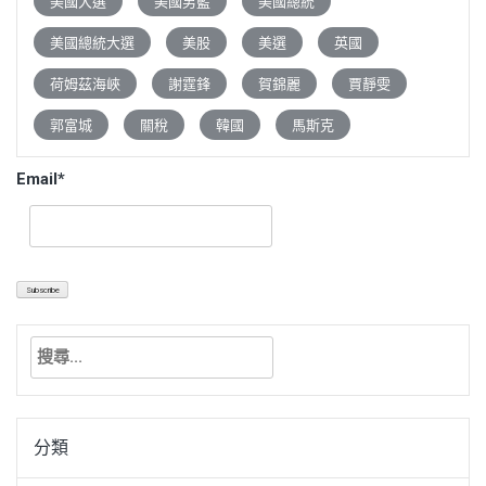
美國大選
美國男籃
美國總統
美國總統大選
美股
美選
英國
荷姆茲海峽
謝霆鋒
賀錦麗
賈靜雯
郭富城
關稅
韓國
馬斯克
Email*
搜
尋
關
鍵
分類
字: