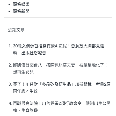
頭條娛樂
頭條新聞
近期文章
20歲女偶像首推寫真遭AI造假！惡意放大胸部惹惱
粉 出版社怒喊告
邱凱偉首闖台八！搭陳珮騏演夫妻 被童星融化了：
想再生女兒
簽了！川普對「多晶矽及衍生品」加徵關稅 考量2原
因年底才生效
再戰最高法院！川普簽署2項行政命令 限制出生公民
權、生育旅遊