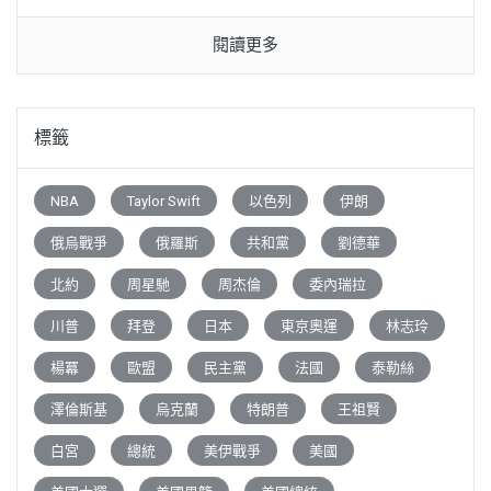
閱讀更多
標籤
NBA
Taylor Swift
以色列
伊朗
俄烏戰爭
俄羅斯
共和黨
劉德華
北約
周星馳
周杰倫
委內瑞拉
川普
拜登
日本
東京奧運
林志玲
楊冪
歐盟
民主黨
法國
泰勒絲
澤倫斯基
烏克蘭
特朗普
王祖賢
白宮
總統
美伊戰爭
美國