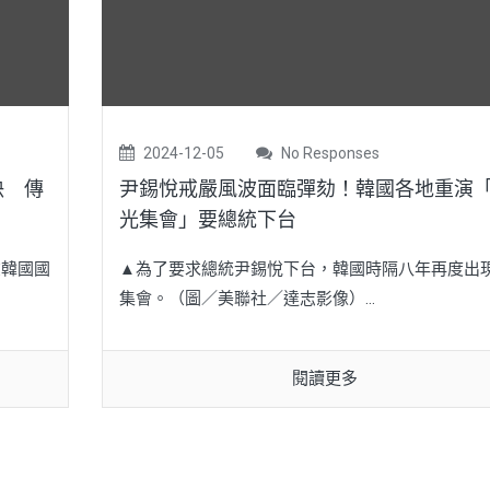
2024-12-05
No Responses
決 傳
尹錫悅戒嚴風波面臨彈劾！韓國各地重演
光集會」要總統下台
在韓國國
▲為了要求總統尹錫悅下台，韓國時隔八年再度出
集會。（圖／美聯社／達志影像）...
閱讀更多