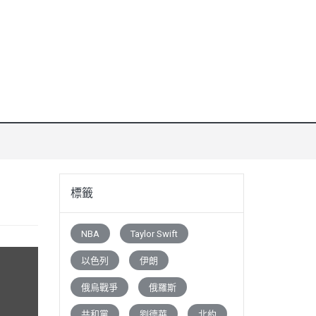
標籤
NBA
Taylor Swift
以色列
伊朗
俄烏戰爭
俄羅斯
共和黨
劉德華
北約