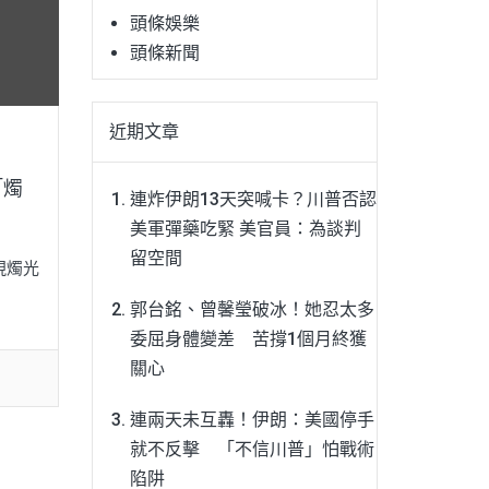
頭條娛樂
頭條新聞
近期文章
「燭
連炸伊朗13天突喊卡？川普否認
美軍彈藥吃緊 美官員：為談判
留空間
現燭光
郭台銘、曾馨瑩破冰！她忍太多
委屈身體變差 苦撐1個月終獲
關心
連兩天未互轟！伊朗：美國停手
就不反擊 「不信川普」怕戰術
陷阱