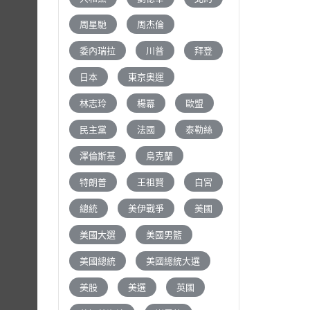
周星馳
周杰倫
委內瑞拉
川普
拜登
日本
東京奧運
林志玲
楊冪
歐盟
民主黨
法國
泰勒絲
澤倫斯基
烏克蘭
特朗普
王祖賢
白宮
總統
美伊戰爭
美國
美國大選
美國男籃
美國總統
美國總統大選
美股
美選
英國