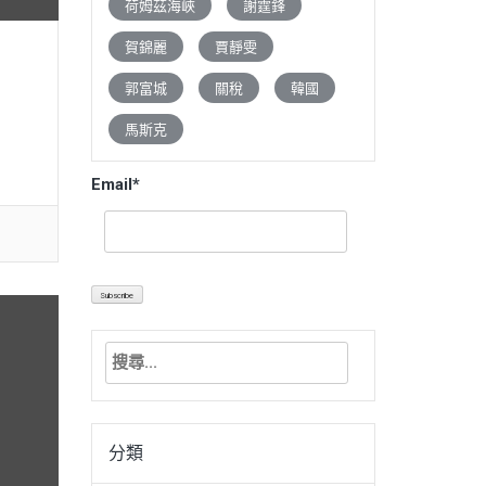
荷姆茲海峽
謝霆鋒
賀錦麗
賈靜雯
郭富城
關稅
韓國
馬斯克
Email*
搜
尋
關
鍵
分類
字: