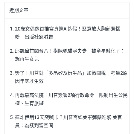
近期文章
20歲女偶像首推寫真遭AI造假！惡意放大胸部惹惱
粉 出版社怒喊告
邱凱偉首闖台八！搭陳珮騏演夫妻 被童星融化了：
想再生女兒
簽了！川普對「多晶矽及衍生品」加徵關稅 考量2原
因年底才生效
再戰最高法院！川普簽署2項行政命令 限制出生公民
權、生育旅遊
連炸伊朗13天突喊卡？川普否認美軍彈藥吃緊 美官
員：為談判留空間