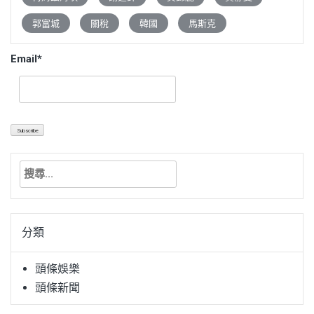
郭富城
關稅
韓國
馬斯克
Email*
搜
尋
關
鍵
分類
字:
頭條娛樂
頭條新聞