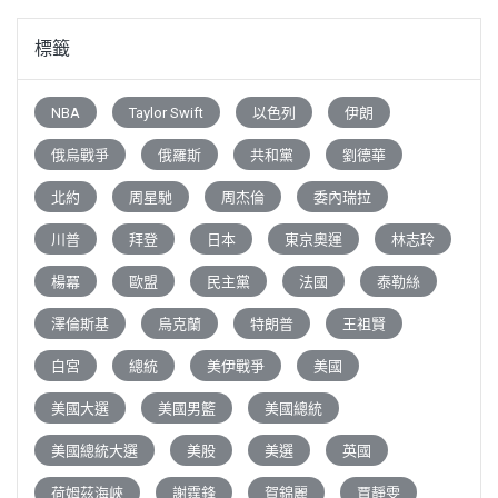
標籤
NBA
Taylor Swift
以色列
伊朗
俄烏戰爭
俄羅斯
共和黨
劉德華
北約
周星馳
周杰倫
委內瑞拉
川普
拜登
日本
東京奧運
林志玲
楊冪
歐盟
民主黨
法國
泰勒絲
澤倫斯基
烏克蘭
特朗普
王祖賢
白宮
總統
美伊戰爭
美國
美國大選
美國男籃
美國總統
美國總統大選
美股
美選
英國
荷姆茲海峽
謝霆鋒
賀錦麗
賈靜雯