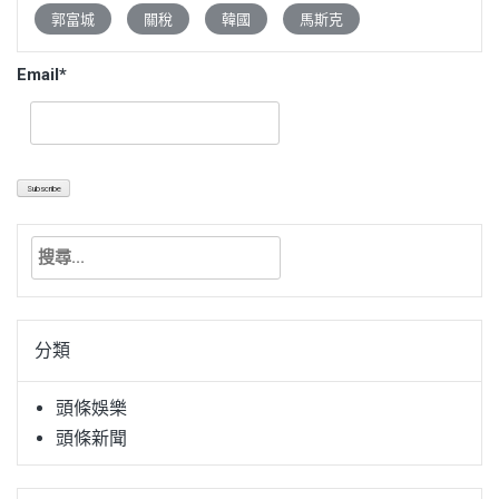
郭富城
關稅
韓國
馬斯克
Email*
搜
尋
關
鍵
分類
字:
頭條娛樂
頭條新聞