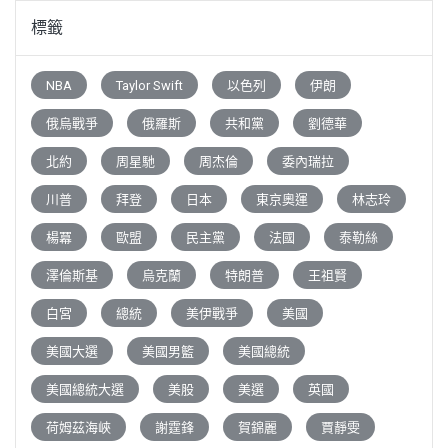
標籤
NBA
Taylor Swift
以色列
伊朗
俄烏戰爭
俄羅斯
共和黨
劉德華
北約
周星馳
周杰倫
委內瑞拉
川普
拜登
日本
東京奧運
林志玲
楊冪
歐盟
民主黨
法國
泰勒絲
澤倫斯基
烏克蘭
特朗普
王祖賢
白宮
總統
美伊戰爭
美國
美國大選
美國男籃
美國總統
美國總統大選
美股
美選
英國
荷姆茲海峽
謝霆鋒
賀錦麗
賈靜雯