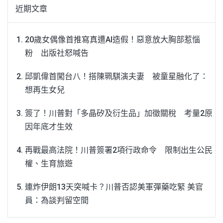
近期文章
20歲女偶像首推寫真遭AI造假！惡意放大胸部惹惱
粉 出版社怒喊告
邱凱偉首闖台八！搭陳珮騏演夫妻 被童星融化了：
想再生女兒
簽了！川普對「多晶矽及衍生品」加徵關稅 考量2原
因年底才生效
再戰最高法院！川普簽署2項行政命令 限制出生公民
權、生育旅遊
連炸伊朗13天突喊卡？川普否認美軍彈藥吃緊 美官
員：為談判留空間